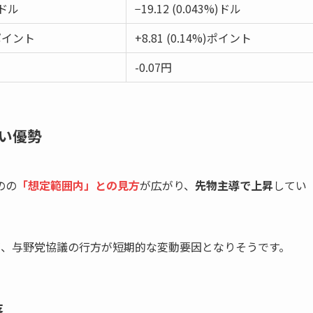
7ドル
−19.12 (0.043%)ドル
0ポイント
+8.81 (0.14%)ポイント
-0.07円
い優勢
のの
「想定範囲内」との見方
が広がり、
先物主導で上昇
してい
が、与野党協議の行方が短期的な変動要因となりそうです。
落