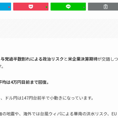
、
与党過半数割れによる政治リスク
と
米企業決算期待
が交錯し
す。
平均は4万円目前まで回復。
し、ドル円は147円台前半で小動きになっています。
海の地震や、海外では台風ウィパによる華南の洪水リスク、EU