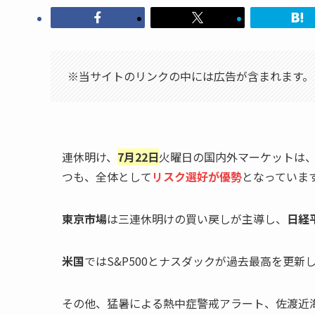
※当サイトのリンクの中には広告が含まれます。
連休明け、
7月22日
火曜日の国内外マーケットは
つも、全体として
リスク選好が優勢
となっていま
東京市場
は三連休明けの買い戻しが主導し、
日経
米国
ではS&P500とナスダックが過去最高を更新
その他、猛暑による熱中症警戒アラート、佐渡近