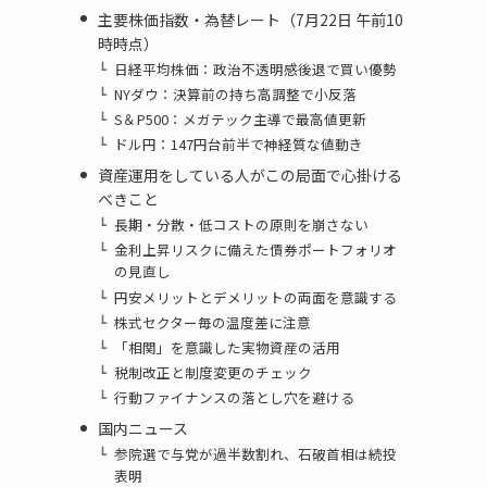
主要株価指数・為替レート（7月22日 午前10
時時点）
日経平均株価：政治不透明感後退で買い優勢
NYダウ：決算前の持ち高調整で小反落
S＆P500：メガテック主導で最高値更新
ドル円：147円台前半で神経質な値動き
資産運用をしている人がこの局面で心掛ける
べきこと
長期・分散・低コストの原則を崩さない
金利上昇リスクに備えた債券ポートフォリオ
の見直し
円安メリットとデメリットの両面を意識する
株式セクター毎の温度差に注意
「相関」を意識した実物資産の活用
税制改正と制度変更のチェック
行動ファイナンスの落とし穴を避ける
国内ニュース
参院選で与党が過半数割れ、石破首相は続投
表明