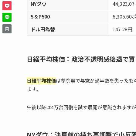
NYダウ
44,323.0
S＆P500
6,305.6
ドル円為替
147.28円
日経平均株価：政治不透明感後退で買
日経平均株価
は参院選で与党が過半数を失ったも
ます。
午後以降は4万台回復を試す展開が意識されます
NYダウ：決算前の持ち高調整で小反