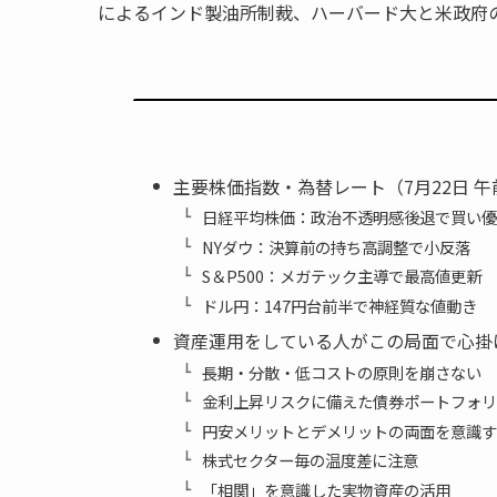
によるインド製油所制裁、ハーバード大と米政府
主要株価指数・為替レート（7月22日 午
日経平均株価：政治不透明感後退で買い優
NYダウ：決算前の持ち高調整で小反落
S＆P500：メガテック主導で最高値更新
ドル円：147円台前半で神経質な値動き
資産運用をしている人がこの局面で心掛
長期・分散・低コストの原則を崩さない
金利上昇リスクに備えた債券ポートフォリ
円安メリットとデメリットの両面を意識す
株式セクター毎の温度差に注意
「相関」を意識した実物資産の活用