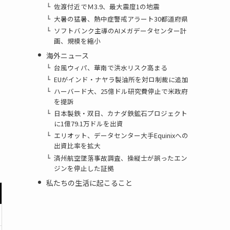
佐渡付近でＭ3.9、最大震度1の地震
大暑の猛暑、熱中症警戒アラート30都道府県
ソフトバンク主導のAIメガデータセンター計
画、規模を縮小
海外ニュース
台風ウィパ、華南で洪水リスク高まる
EUがインド・ナヤラ製油所を対ロ制裁に追加
ハーバード大、25億ドル研究費停止で米政府
を提訴
日本製鉄・双日、カナダ鉄鉱石プロジェクト
に1億79.1万ドルを出資
エリオット、データセンター大手Equinixへの
出資比率を拡大
済州航空墜落事故調査、操縦士が誤ったエン
ジンを停止した証拠
私たちの生活に起こること