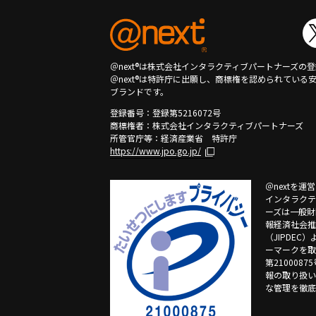
＠next®は株式会社インタラクティブパートナーズの
＠next®は特許庁に出願し、商標権を認められている
ブランドです。
登録番号：登録第5216072号
商標権者：株式会社インタラクティブパートナーズ
所管官庁等：経済産業省 特許庁
https://www.jpo.go.jp/
＠nextを運
インタラクテ
ーズは一般財
報経済社会推
（JIPDEC
ーマークを取
第2100087
報の取り扱い
な管理を徹底