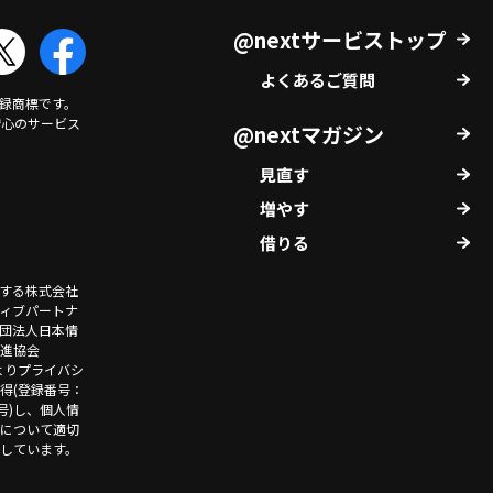
@nextサービストップ
よくあるご質問
登録商標です。
安心のサービス
@nextマガジン
見直す
増やす
借りる
営する株式会社
ィブパートナ
団法人日本情
進協会
）よりプライバシ
得(登録番号：
5号)し、個人情
について適切
しています。