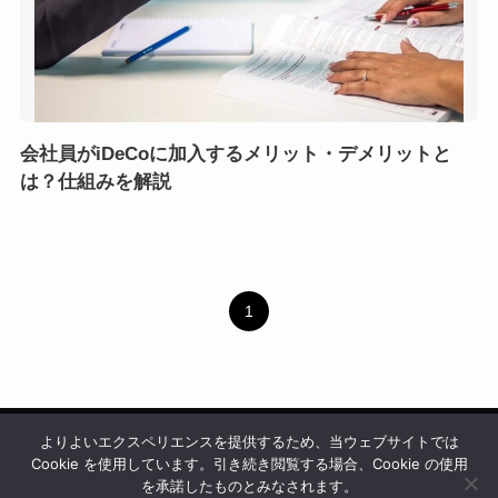
会社員がiDeCoに加入するメリット・デメリットと
は？仕組みを解説
1
よりよいエクスペリエンスを提供するため、当ウェブサイトでは
会社情報
利用規約
プライバシーポリシー
サイトポリシー
Cookie を使用しています。引き続き閲覧する場合、Cookie の使用
編集ポリシー
お問い合わせ
を承諾したものとみなされます。