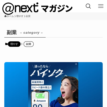
ホーム
増やす
副業
副業
– category –
増やす
副業