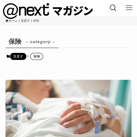
ホーム
見直す
保険
保険
– category –
見直す
保険