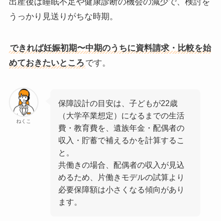
出産後は睡眠不足や健康診断の機会の減少で、検討を
うっかり見送りがちな時期。
できれば妊娠初期〜中期のうちに資料請求・比較を始
めておきたいところ
です。
保障設計の目安は、子どもが22歳
（大学卒業想定）になるまでの生活
ねくこ
費・教育費を、遺族年金・配偶者の
収入・貯蓄で補えるかを計算するこ
と。
共働きの場合、配偶者の収入が見込
めるため、片働きモデルの試算より
必要保障額は小さくなる傾向があり
ます。