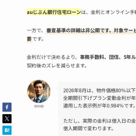
auじぶん銀行住宅ローン
は、金利とオンライン手
一方で、
審査基準の詳細は非公開です。対象サー
要
です。
金利だけで決めるより、
事務手数料、団信、5年
契約後のズレを減らせます。
2026年8月は、物件価格80％
全期間引下げプラン変動金利が年1
適用した表示例が年0.984％です
MIYABI
ただし、実際の金利は借入日の金
借入期間で変わります。