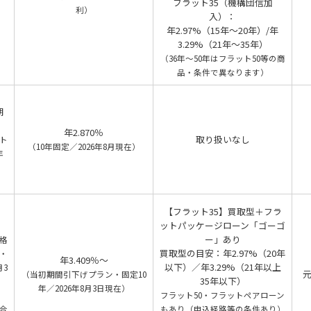
フラット35（機構団信加
利）
入）：
年2.97%（15年～20年）/年
3.29%（21年～35年）
（36年～50年はフラット50等の商
品・条件で異なります）
期
年2.870％
取り扱いなし
ト
（10年固定／2026年8月現在）
年
【フラット35】買取型＋フラ
ットパッケージローン「ゴーゴ
ー」あり
格
買取型の目安：年2.97%（20年
・
年3.409％～
以下）／年3.29%（21年以上
月3
（当初期間引下げプラン・固定10
35年以下）
年／2026年8月3日現在）
フラット50・フラットペアローン
合
もあり（申込経路等の条件あり）