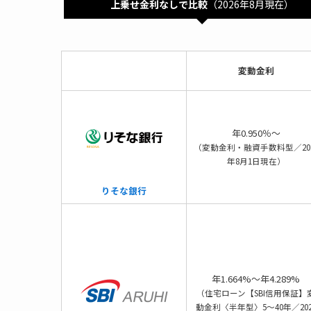
上乗せ金利なしで比較
（2026年8月現在）
変動金利
年0.950％～
（変動金利・融資手数料型／202
年8月1日現在）
りそな銀行
年1.664%～年4.289%
（住宅ローン【SBI信用保証】
動金利〈半年型〉5～40年／202