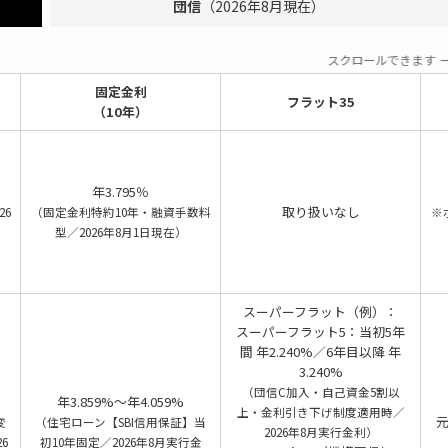
団信
（2026年8月現在）
スクロールできます
固定金利
フラット35
（10年）
年3.795％
取り扱いなし
6
（固定金利特約10年・融資手数料
※
型／2026年8月1日現在）
スーパーフラット（例）：
スーパーフラット5：当初5年
間 年2.240%／6年目以降 年
3.240%
（団信C加入・自己資金5割以
年3.859%～年4.059%
上・金利引き下げ制度適用時／
変
（住宅ローン【SBI信用保証】当
2026年8月実行金利）
6
初10年固定／2026年8月実行金