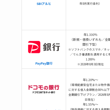
SBIアルヒ
年8月実行金利）
年1.330％
（新規・借換いずれも／全
間引下型）
※ソフトバンクのスマホ／ネッ
／でんき優遇割を適用すると
1.200％
PayPay銀行
※2026年8月3日現在
年1.20%～
（環境配慮型住宅または物件価
に対する借入金額割合80％以下
全期間引下げプラン／2026年8
日現在）
年1.55%～
（物件価格に対する借入金額割