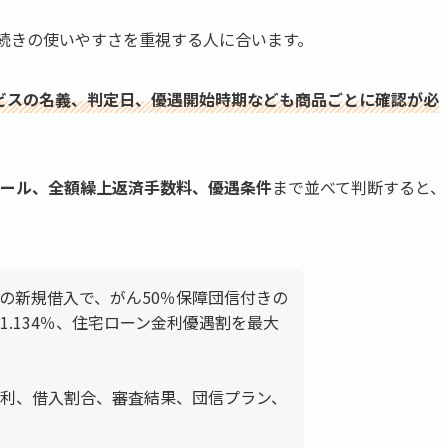
続きの使いやすさを重視する人に合います。
ビスの名義、判定日、優遇開始時期なども商品ごとに確認が必
ルール、全額繰上返済手数料、優遇条件
まで並べて判断すると、
以下の新規借入で、がん50％保障団信付きの
.134％、住宅ローン金利優遇割を最大
。
利、借入割合、審査結果、団信プラン、