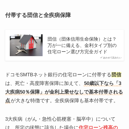
付帯する団信と全疾病保障
団信（団体信用生命保険）とは？
万が一に備える、金利タイプ別の
住宅ローン選び方完全ガイド
あわせて読みたい
ドコモSMTBネット銀行の住宅ローンに付帯する
団信
は、死亡・高度障害保障に加えて、
50歳以下なら「3
大疾病50％保障」が金利上乗せなしで基本付帯される
点
が大きな特徴です。全疾病保障も基本付帯です。
3大疾病（がん・急性心筋梗塞・脳卒中）について
は、所定の状態に該当した場合に
住宅ローン残高の