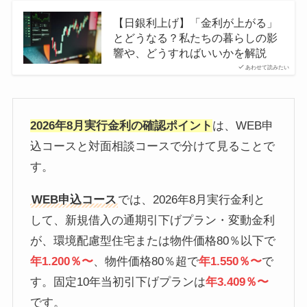
【日銀利上げ】「金利が上がる」
とどうなる？私たちの暮らしの影
響や、どうすればいいかを解説
あわせて読みたい
2026年8月実行金利の確認ポイント
は、WEB申
込コースと対面相談コースで分けて見ることで
す。
WEB申込コース
では、2026年8月実行金利と
して、新規借入の通期引下げプラン・変動金利
が、環境配慮型住宅または物件価格80％以下で
年1.200％〜
、物件価格80％超で
年1.550％〜
で
す。固定10年当初引下げプランは
年3.409％〜
です。