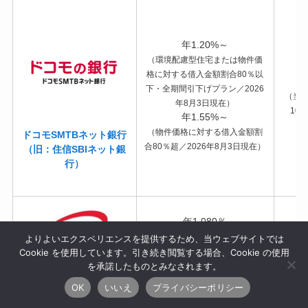
年1.20%～
（環境配慮型住宅または物件価
格に対する借入金額割合80％以
下・全期間引下げプラン／2026
（当
年8月3日現在）
10
年1.55%～
（物件価格に対する借入金額割
ドコモSMTBネット銀行
合80％超／2026年8月3日現在）
（旧：住信SBIネット銀
行）
年1.080％
（変動金利〈半年型〉通常金利
よりよいエクスペリエンスを提供するため、当ウェブサイトでは
／2026年8月ご契約）
（当初
Cookie を使用しています。引き続き閲覧する場合、Cookie の使用
※SBIハイパー預金開設者限定金
を承諾したものとみなされます。
利は年0.990％
OK
いいえ
プライバシーポリシー
SBI新生銀行