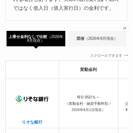
ではなく借入日（借入実行日）の金利です。
上乗せ金利なしで比較
（2026年
団信
（2026年8月現在）
8月現在）
スクロールできます
変動金利
年0.950％～
（変動金利・融資手数料型／
（固定
2026年8月1日現在）
料型
りそな銀行