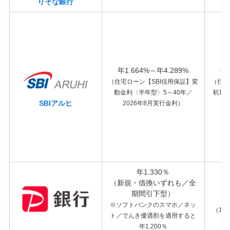
りそな銀行
年1.664%～年4.289%
年3
（住宅ローン【SBI信用保証】変
（住宅
動金利〈半年型〉5～40年／
初10
SBIアルヒ
2026年8月実行金利）
年1.330％
（新規・借換いずれも／全
期間引下型）
※ソフトバンクのスマホ／ネッ
（10
ト／でんき優遇割を適用すると
年1.200％