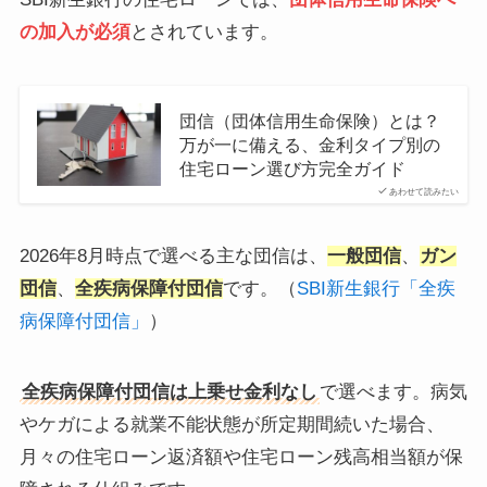
の加入が必須
とされています。
団信（団体信用生命保険）とは？
万が一に備える、金利タイプ別の
住宅ローン選び方完全ガイド
あわせて読みたい
2026年8月時点で選べる主な団信は、
一般団信
、
ガン
団信
、
全疾病保障付団信
です。（
SBI新生銀行「全疾
病保障付団信」
）
全疾病保障付団信は上乗せ金利なし
で選べます。病気
やケガによる就業不能状態が所定期間続いた場合、
月々の住宅ローン返済額や住宅ローン残高相当額が保