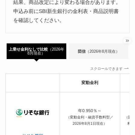
結果、商品改定により変わる場合があります。
申込み前にSBI新生銀行の金利表・商品説明書
を確認してください。
上乗せ金利なしで比較
（2026年
団信
（2026年8月現在）
8月現在）
スクロールできます
変動金利
年0.950％～
（変動金利・融資手数料型／
（固定
2026年8月1日現在）
料型