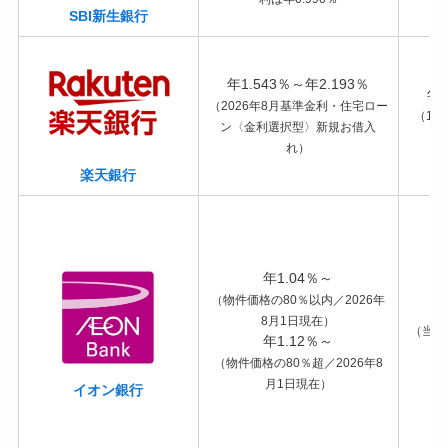
SBI新生銀行
年1.543％～年2.193％
年3
（2026年8月基準金利・住宅ロー
（10
ン〈金利選択型〉新規お借入
れ）
楽天銀行
年1.04％～
（物件価格の80％以内／2026年
8月1日現在）
（当初
年1.12％～
（物件価格の80％超／2026年8
月1日現在）
イオン銀行