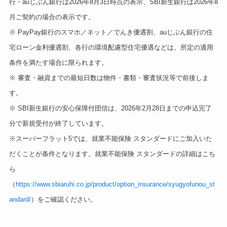
行・auじぶん銀行は2026年8月3日時点の表示、SBI新生銀行は2026年8
月ご契約の場合の表示です。
※ PayPay銀行のスマホ／ネット／でんき優遇割、auじぶん銀行の住
宅ローン金利優遇割、各行の環境配慮型住宅優遇などは、所定の適用
条件を満たす場合に限られます。
※ 審査・融資までの最短日数は物件・書類・審査状況等で前後しま
す。
※ SBI新生銀行の安心保障付団信は、2026年2月28日までの申込完了
分で新規受付が終了しています。
※スーパーフラット5では、就業不能保険 スタンダードにご加入いた
だくことが条件となります。就業不能保険 スタンダードの詳細はこち
ら
（
https://www.sbiaruhi.co.jp/product/option_insurance/syugyofunou_st
andard/
）をご確認ください。