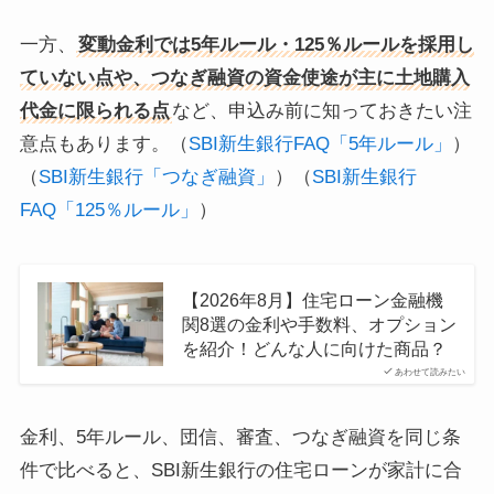
一方、
変動金利では5年ルール・125％ルールを採用し
ていない点や、つなぎ融資の資金使途が主に土地購入
代金に限られる点
など、申込み前に知っておきたい注
意点もあります。（
SBI新生銀行FAQ「5年ルール」
）
（
SBI新生銀行「つなぎ融資」
）（
SBI新生銀行
FAQ「125％ルール」
）
【2026年8月】住宅ローン金融機
関8選の金利や手数料、オプション
を紹介！どんな人に向けた商品？
あわせて読みたい
金利、5年ルール、団信、審査、つなぎ融資を同じ条
件で比べると、SBI新生銀行の住宅ローンが家計に合