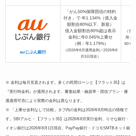
「がん50%保障団信の特約
付き」で 年1.134%（借入金
額割合80%以下、新規）
借入金額割合80%超は表示
（当初
金利に年0.045%上乗せ
用＞・
（例：年1.179%）
80％
（2026年8月適用金利／2026年8
auじぶん銀行
月3日現在）
※ 金利は毎月見直されます。多くの民間ローンと【フラット35】は
『実行時金利』が適用されます。審査結果・融資率・団信プラン・優
遇適用可否により実際の金利は異なります。
※ 「上乗せ金利なしで比較」タブ内の金利は2026年8月時点の情報で
す。SBIアルヒ・【フラット35】は2026年8月実行金利、りそな銀行・
イオン銀行は2026年8月1日現在、PayPay銀行・ドコモSMTBネット銀