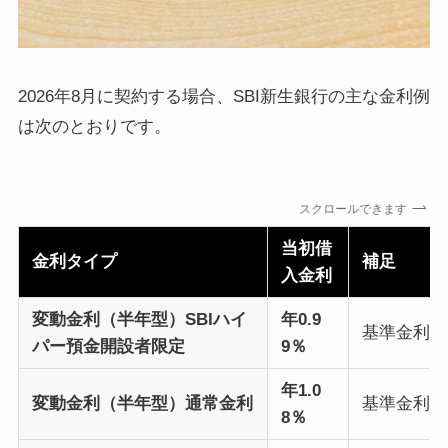
2026年8月に契約する場合、SBI新生銀行の主な金利例
は次のとおりです。
スクロールできます
当初借
金利タイプ
補足
入金利
変動金利（半年型）SBIハイ
年0.9
基準金利 年
パー預金開設者限定
9％
年1.0
変動金利（半年型）通常金利
基準金利 年
8％