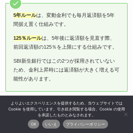
5年ルール
は、変動金利でも毎月返済額を5年
間据え置く仕組みです。
125％ルール
は、5年後に返済額を見直す際、
前回返済額の125％を上限にする仕組みです。
SBI新生銀行ではこの2つが採用されていない
ため、金利上昇時には返済額が大きく増える可
能性があります。
よりよいエクスペリエンスを提供するため、当ウェブサイトでは
たとえば
変動金利が大きく上がった場合
、
5年ルール
Cookie を使用しています。引き続き閲覧する場合、Cookie の使用
がある住宅ローンでは返済額の上昇が一定期間抑えら
を承諾したものとみなされます。
れることがあります。
OK
いいえ
プライバシーポリシー