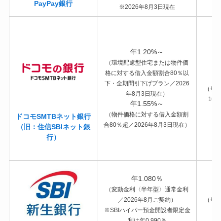
PayPay銀行
※2026年8月3日現在
年1.20%～
（環境配慮型住宅または物件価
格に対する借入金額割合80％以
下・全期間引下げプラン／2026
（当
年8月3日現在）
10
年1.55%～
（物件価格に対する借入金額割
ドコモSMTBネット銀行
合80％超／2026年8月3日現在）
（旧：住信SBIネット銀
行）
年1.080％
（変動金利〈半年型〉通常金利
／2026年8月ご契約）
（当初
※SBIハイパー預金開設者限定金
利は年0.990％