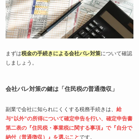
まずは
税金の手続きによる会社バレ対策
について確認
しましょう。
会社バレ対策の鍵は「住民税の普通徴収」
副業で会社に知られにくくする税務手続きは、
給
与“以外”の所得
について確定申告を行い、
確定申告書
第二表の『住民税・事業税に関する事項』で『自分で
納付（普通徴収）』を選ぶ
こと
です。