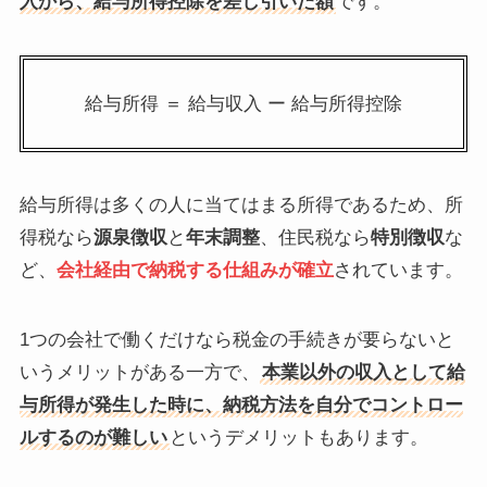
入から、給与所得控除を差し引いた額
です。
給与所得 ＝ 給与収入 ー 給与所得控除
給与所得は多くの人に当てはまる所得であるため、所
得税なら
源泉徴収
と
年末調整
、住民税なら
特別徴収
な
ど、
会社経由で納税する仕組みが確立
されています。
1つの会社で働くだけなら税金の手続きが要らないと
いうメリットがある一方で、
本業以外の収入として給
与所得が発生した時に、納税方法を自分でコントロー
ルするのが難しい
というデメリットもあります。