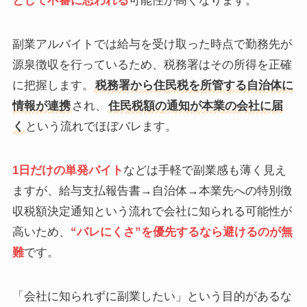
として不審に思われる
可能性が高くなります。
副業アルバイトでは給与を受け取った時点で勤務先が
源泉徴収を行っているため、税務署はその所得を正確
に把握します。
税務署から住民税を所管する自治体に
情報が連携
され、
住民税額の通知が本業の会社に届
く
という流れでほぼバレます。
1日だけの単発バイト
などは手軽で副業感も薄く見え
ますが、給与支払報告書→自治体→本業先への特別徴
収税額決定通知という流れで会社に知られる可能性が
高いため、
“バレにくさ”を優先するなら避けるのが無
難
です。
「会社に知られずに副業したい」という目的があるな