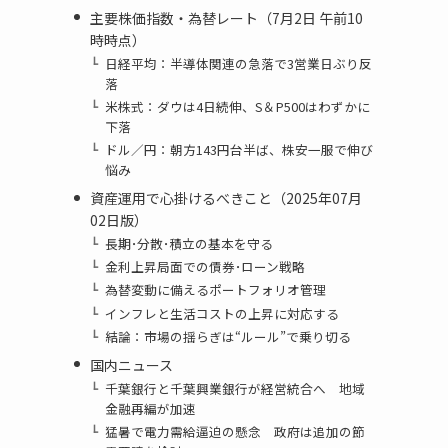
主要株価指数・為替レート（7月2日 午前10
時時点）
日経平均：半導体関連の急落で3営業日ぶり反
落
米株式：ダウは4日続伸、S＆P500はわずかに
下落
ドル／円：朝方143円台半ば、株安一服で伸び
悩み
資産運用で心掛けるべきこと（2025年07月
02日版）
長期･分散･積立の基本を守る
金利上昇局面での債券･ローン戦略
為替変動に備えるポートフォリオ管理
インフレと生活コストの上昇に対応する
結論：市場の揺らぎは“ルール”で乗り切る
国内ニュース
千葉銀行と千葉興業銀行が経営統合へ 地域
金融再編が加速
猛暑で電力需給逼迫の懸念 政府は追加の節