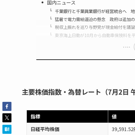
国内ニュース
千葉銀行と千葉興業銀行が経営統合へ 地
猛暑で電力需給逼迫の懸念 政府は追加の
税収上振れを巡り与野党が現金給付を議論
東京海上日動が10月から自動車保険料を平
主要株価指数・為替レート（7月2日 
指標
値
日経平均株価
39,591.5