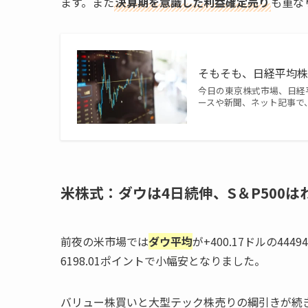
ます。また
決算期を意識した利益確定売り
も重な
そもそも、日経平均
今日の東京株式市場、日経
ースや新聞、ネット記事で
米株式：ダウは4日続伸、S＆P500
前夜の米市場では
ダウ平均
が+400.17ドルの44
6198.01ポイントで小幅安となりました。
バリュー株買いと大型テック株売りの綱引きが続