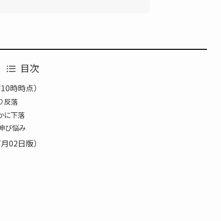
目次
10時時点）
り反落
かに下落
伸び悩み
7月02日版）