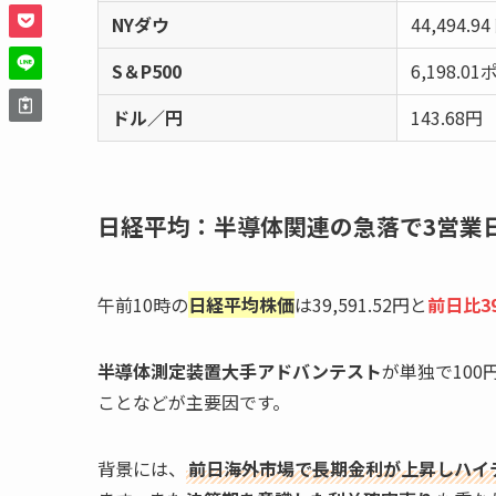
NYダウ
44,494.9
S＆P500
6,198.0
ドル／円
143.68円
日経平均：半導体関連の急落で3営業
午前10時の
日経平均株価
は39,591.52円と
前日比39
半導体測定装置大手アドバンテスト
が単独で10
ことなどが主要因です。
背景には、
前日海外市場で長期金利が上昇しハイ