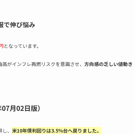
服で伸び悩み
8円
となっています。
油高がインフレ再燃リスクを意識させ、
方向感の乏しい値動き
07月02日版）
昇し、
米10年債利回りは3.5％台へ戻りました。