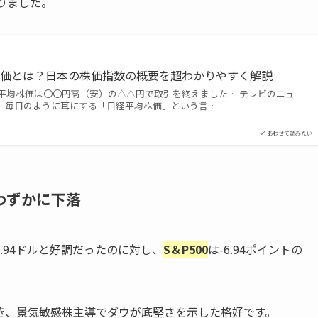
りました。
株価とは？日本の株価指数の概要を超わかりやすく解説
平均株価は〇〇円高（安）の△△円で取引を終えました… テレビのニュ
、毎日のように耳にする「日経平均株価」という言…
あわせて読みたい
はわずかに下落
494.94ドルと好調だったのに対し、
S＆P500
は-6.94ポイントの
き、景気敏感株主導でダウが底堅さを示した格好です。