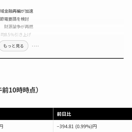
域金融再編が加速
節電要請を検討
 財源論争が再燃
均8.5％引き上げ
もっと見る
午前10時時点）
前日比
2円
−394.81 (0.99%)円