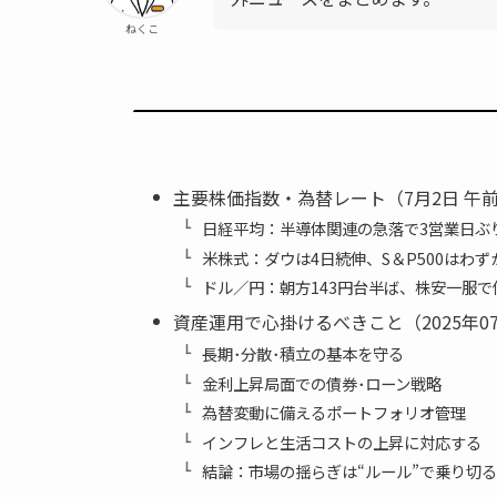
ねくこ
主要株価指数・為替レート（7月2日 午前
日経平均：半導体関連の急落で3営業日ぶ
米株式：ダウは4日続伸、S＆P500はわず
ドル／円：朝方143円台半ば、株安一服で
資産運用で心掛けるべきこと（2025年0
長期･分散･積立の基本を守る
金利上昇局面での債券･ローン戦略
為替変動に備えるポートフォリオ管理
インフレと生活コストの上昇に対応する
結論：市場の揺らぎは“ルール”で乗り切る