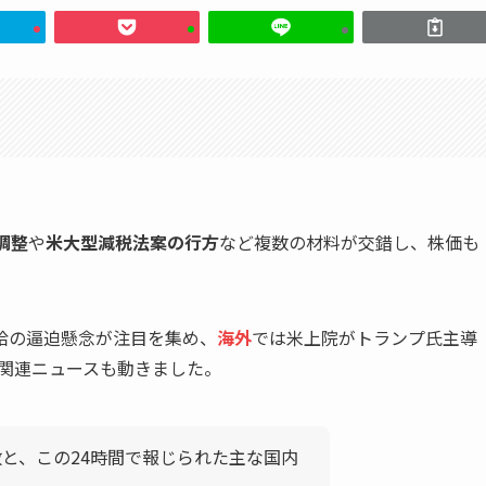
調整
や
米大型減税法案の行方
など複数の材料が交錯し、株価も
給の逼迫懸念が注目を集め、
海外
では米上院がトランプ氏主導
済関連ニュースも動きました。
数と、この24時間で報じられた主な国内