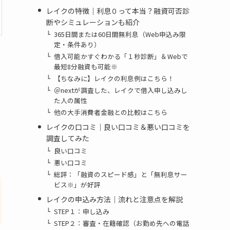
レイクの特徴｜利息０って本当？融資可否診
断やシミュレーションも紹介
365日間または60日間無利息（Web申込み限
定・条件あり）
借入可能かすぐわかる「１秒診断」＆Webで
最短8分融資も可能※
【ちなみに】レイクの利息例はこちら！
＠nextが調査した、レイクで借入申し込みし
た人の属性
他の大手消費者金融との比較はこちら
レイクの口コミ｜良い口コミ＆悪い口コミを
調査してみた
良い口コミ
悪い口コミ
総評：「融資のスピード感」と「無利息サー
ビス※」が好評
レイクの申込み方法｜流れと注意点を解説
STEP１：申し込み
STEP２：審査・在籍確認（お勤め先への電話