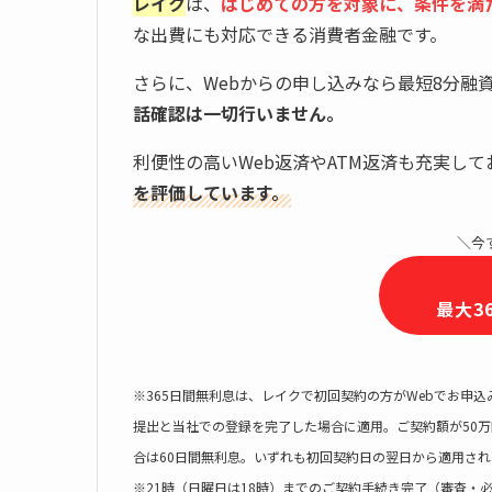
レイク
は、
はじめての方を対象に、条件を満た
な出費にも対応できる消費者金融です。
さらに、Webからの申し込みなら最短8分融
話確認は一切行いません。
利便性の高いWeb返済やATM返済も充実して
を評価しています。
＼今
最大3
※365日間無利息は、レイクで初回契約の方がWebでお申
提出と当社での登録を完了した場合に適用。ご契約額が50
合は60日間無利息。いずれも初回契約日の翌日から適用さ
※21時（日曜日は18時）までのご契約手続き完了（審査・