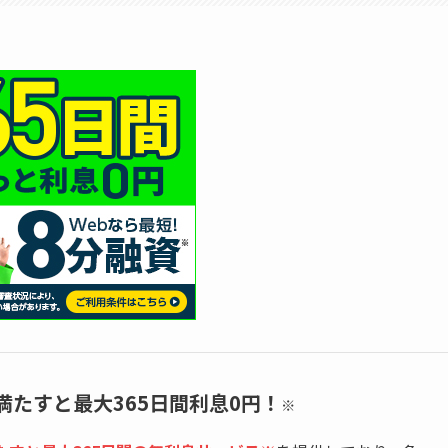
たすと最大365日間利息0円！
※