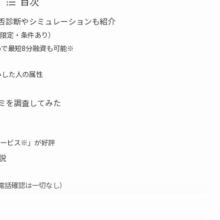
目次
否診断やシミュレーションも紹介
み限定・条件あり）
bで最短8分融資も可能※
みした人の属性
ミを調査してみた
ービス※」が好評
説
の電話確認は一切なし）