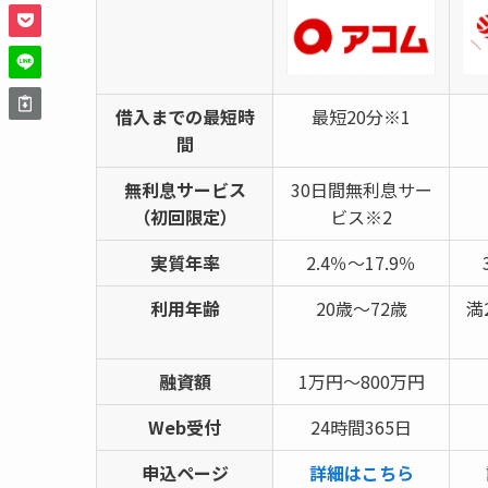
借入までの最短時
最短20分※1
間
無利息サービス
30日間無利息サー
（初回限定）
ビス※2
実質年率
2.4％～17.9％
利用年齢
20歳～72歳
満
融資額
1万円～800万円
Web受付
24時間365日
申込ページ
詳細はこちら