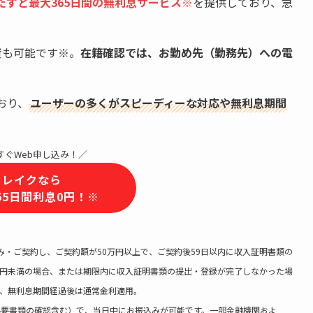
すと最大365日間の無利息サービス
※
を提供しており、急
資も可能です※。
在籍確認では、お勤め先（勤務先）への電
おり、
ユーザーの多くがスピーディーな対応や無利息期間
すぐWeb申し込み！／
レイクなら
65日間利息0円！※
込み・ご契約し、ご契約額が50万円以上で、ご契約後59日以内に収入証明書類の
万円未満の場合、または期限内に収入証明書類の提出・登録が完了しなかった場
れ、無利息期間経過後は通常金利適用。
必要書類の確認含む）で、当日中にお振込みが可能です。一部金融機関およ