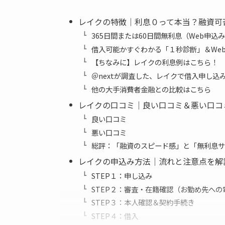
レイクの特徴｜利息０って本当？融資可
365日間または60日間無利息（Web申込
借入可能かすぐわかる「１秒診断」＆We
【ちなみに】レイクの利息例はこちら！
＠nextが調査した、レイクで借入申し込
他の大手消費者金融との比較はこちら
レイクの口コミ｜良い口コミ＆悪い口コ
良い口コミ
悪い口コミ
総評：「融資のスピード感」と「無利息サ
レイクの申込み方法｜流れと注意点を解
STEP１：申し込み
STEP２：審査・在籍確認（お勤め先へ
STEP３：本人確認＆契約手続き
STEP４：借入