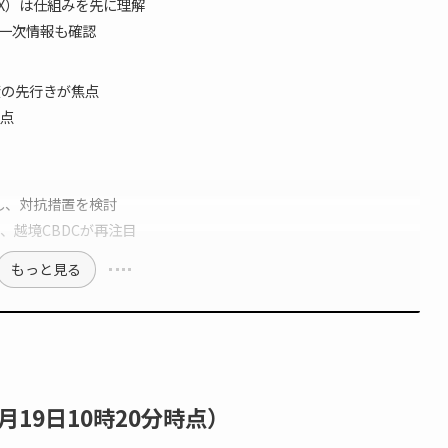
FX）は仕組みを先に理解
一次情報も確認
資の先行きが焦点
点
し、対抗措置を検討
し、越境CBDCが再注目
もっと見る
月19日10時20分時点）