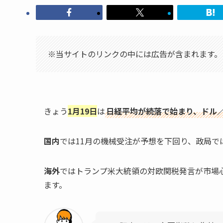
※当サイトのリンクの中には広告が含まれます。
きょう
1月19日
は
日経平均が続落で始まり、ドル／
国内
では11月の機械受注が予想を下回り、政局で
海外
ではトランプ米大統領の対欧関税発言が市場
ます。