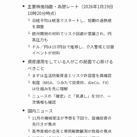
主要株価指数・為替レート（2026年1月19日
10時20分時点）
日経平均は続落でスタートし、短期の過熱感
を調整
欧州関税の材料でリスク回避が意識され、円
高圧力も
ドル／円は157円台で推移し、介入警戒と日銀
イベントが材料
資産運用をしている人がこの局面で心掛ける
べきこと
まずは生活防衛資金とリスク許容度を再確認
制度（NISA、つみたて投資枠、iDeCo、FX）
は仕組みを先に理解
ニュースの「確定」と「見通し」を分け、一
次情報も確認
国内ニュース
11月の機械受注が予想を下回り、設備投資の
先行きが焦点
高市首相の会見と衆院解散観測が政局の焦点