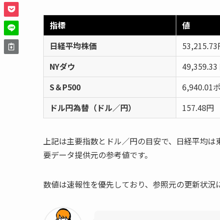
指標
値
日経平均株価
53,215.7
NYダウ
49,359.3
S＆P500
6,940.0
ドル円為替（ドル／円）
157.48円
上記は主要指数とドル／円の目安で、日経平均は東
要データ提供元の参考値です。
数値は速報性を優先しており、参照元の更新状況