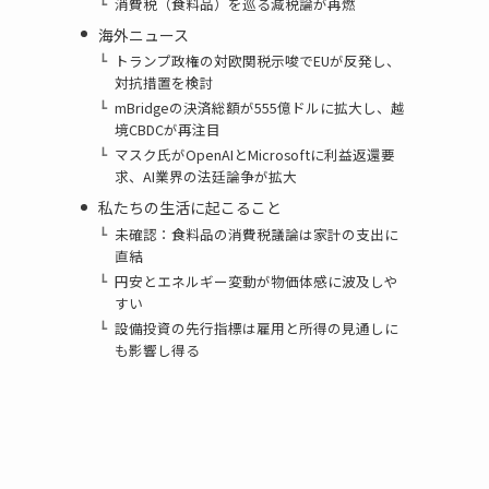
消費税（食料品）を巡る減税論が再燃
海外ニュース
トランプ政権の対欧関税示唆でEUが反発し、
対抗措置を検討
mBridgeの決済総額が555億ドルに拡大し、越
境CBDCが再注目
マスク氏がOpenAIとMicrosoftに利益返還要
求、AI業界の法廷論争が拡大
私たちの生活に起こること
未確認：食料品の消費税議論は家計の支出に
直結
円安とエネルギー変動が物価体感に波及しや
すい
設備投資の先行指標は雇用と所得の見通しに
も影響し得る