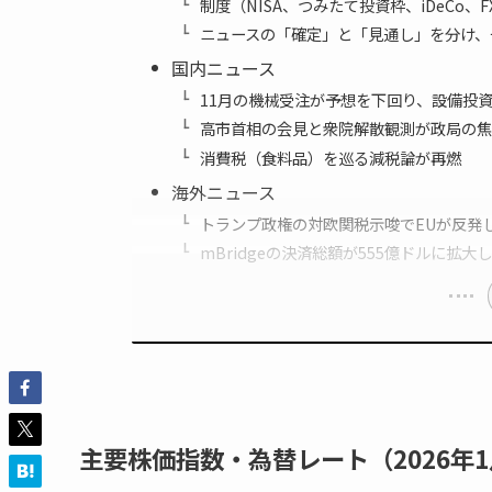
制度（NISA、つみたて投資枠、iDeCo、
ニュースの「確定」と「見通し」を分け、
国内ニュース
11月の機械受注が予想を下回り、設備投
高市首相の会見と衆院解散観測が政局の焦
消費税（食料品）を巡る減税論が再燃
海外ニュース
トランプ政権の対欧関税示唆でEUが反発
mBridgeの決済総額が555億ドルに拡大
主要株価指数・為替レート（2026年1