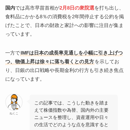
国内
では高市早苗首相が
2月8日の衆院選
を打ち出し、
食料品にかかる8％の消費税を2年間停止する公約を掲
げたことで、日本の財政と家計への影響に注目が集ま
っています。
一方で
IMFは日本の成長率見通しを小幅に引き上げつ
つ、物価上昇は徐々に落ち着くとの見方
を示してお
り、日銀の出口戦略や長期金利の行方も引き続き焦点
になっています。
この記事では、こうした動きを踏ま
えて株価指数や為替、国内外の主要
ねくこ
ニュースを整理し、資産運用や日々
の生活でどのような点を意識すると