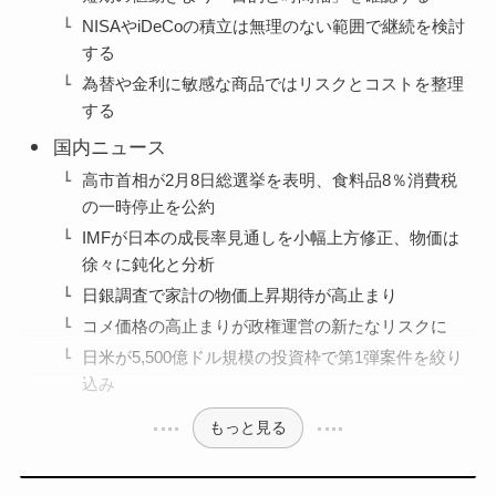
NISAやiDeCoの積立は無理のない範囲で継続を検討
する
為替や金利に敏感な商品ではリスクとコストを整理
する
国内ニュース
高市首相が2月8日総選挙を表明、食料品8％消費税
の一時停止を公約
IMFが日本の成長率見通しを小幅上方修正、物価は
徐々に鈍化と分析
日銀調査で家計の物価上昇期待が高止まり
コメ価格の高止まりが政権運営の新たなリスクに
日米が5,500億ドル規模の投資枠で第1弾案件を絞り
込み
もっと見る