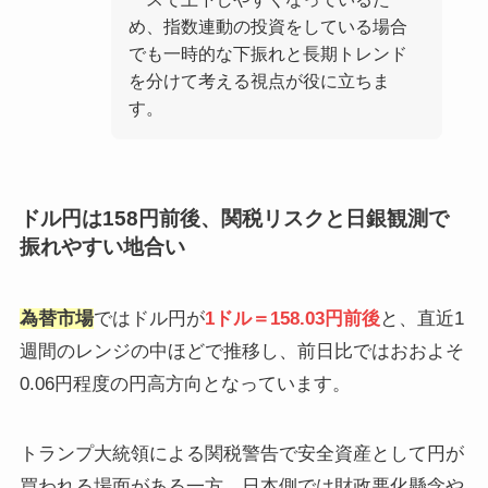
め、指数連動の投資をしている場合
でも一時的な下振れと長期トレンド
を分けて考える視点が役に立ちま
す。
ドル円は158円前後、関税リスクと日銀観測で
振れやすい地合い
為替市場
ではドル円が
1ドル＝158.03円前後
と、直近1
週間のレンジの中ほどで推移し、前日比ではおおよそ
0.06円程度の円高方向となっています。
トランプ大統領による関税警告で安全資産として円が
買われる場面がある一方、日本側では財政悪化懸念や