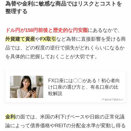
為替や金利に敏感な商品ではリスクとコストを
整理する
ドル円が158円前後と歴史的な円安圏
にあるなかで、
外貨建て資産
や
FX取引
など為替に直接影響を受ける商
品では、どの程度の逆行で損失がどれくらいになるか
を具体的に把握しておくことが大切です。
FX口座には〇〇がある！初心者向
け口座の選び方と、有名口座の比
較解説
あわせて読みたい
金利
の面では、米国の利下げペースや日銀の正常化議
論によって債券価格やREITの分配金水準が変動し得る