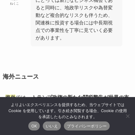
ねくこ
ると同時に、地政学リスクや為替変
動など複合的なリスクも伴うため、
関連株に投資する場合には中長期視
点での事業性を丁寧に見ていく必要
があります。
海外ニュース
海外
では、
トランプ政権の新たな関税警告が世界の市
よりよいエクスペリエンスを提供するため、当ウェブサイトでは
場心理を冷やす
一方、
各国のインフレ指標や中銀人事
Cookie を使用しています。引き続き閲覧する場合、Cookie の使用
が今後の金融政策の行方を左右する材料として意識
さ
を承諾したものとみなされます。
れています。
OK
いいえ
プライバシーポリシー