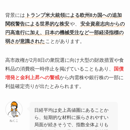
背景には
トランプ米大統領による欧州8カ国への追加
関税警告による世界的な株安
や、
安全資産志向からの
円高進行に加え、日本の機械受注など一部経済指標の
弱さが意識された
ことがあります。
高市政権が2月8日の衆院選に向け大型の財政措置や食
料品の消費税一時停止を掲げていることもあり、
国債
増発と金利上昇への警戒
から内需株や銀行株の一部に
利益確定売りが出たとみられます。
日経平均は史上高値圏にあることか
ら、短期的な材料に振らされやすい
ねくこ
局面が続きそうで、指数全体よりも