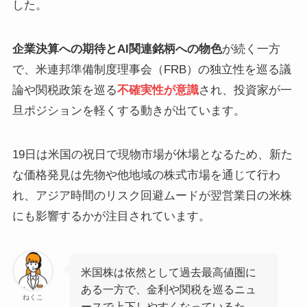
した。
企業決算への期待とAI関連銘柄への物色
が続く一方
で、米連邦準備制度理事会（FRB）の独立性を巡る議
論や関税政策を巡る
不確実性が意識
され、投資家が一
旦ポジションを軽くする動きが出ています。
19日は米国の祝日で現物市場が休場となるため、新た
な価格発見は先物や他地域の株式市場を通じて行わ
れ、アジア時間のリスク回避ムードが翌営業日の米株
にも影響するかが注目されています。
米国株は依然として過去最高値圏に
ある一方で、金利や関税を巡るニュ
ねくこ
ースで上下しやすくなっているた