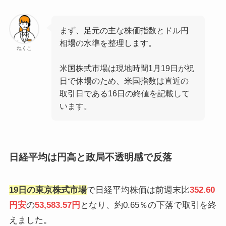
まず、足元の主な株価指数とドル円
相場の水準を整理します。
ねくこ
米国株式市場は現地時間1月19日が祝
日で休場のため、米国指数は直近の
取引日である16日の終値を記載して
います。
日経平均は円高と政局不透明感で反落
19日の東京株式市場
で日経平均株価は前週末比
352.60
円安
の
53,583.57円
となり、約0.65％の下落で取引を終
えました。