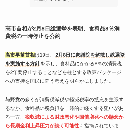
高市首相が2月8日総選挙を表明、食料品8％消
費税の一時停止を公約
高市早苗首相
は19日、
2月8日に衆議院を解散し総選挙
を実施する方針
を示し、食料品にかかる8％の消費税
を2年間停止することなどを柱とする政策パッケージ
への支持を国民に問う考えを明らかにしました。
与野党の多くが消費税減税や軽減税率の拡充を主張す
るなか、食料品の税負担を一時的に軽くする狙いがあ
る一方、
税収減による財政悪化や国債増発への懸念か
ら長期金利上昇圧力が続く可能性
も指摘されていま