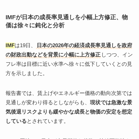
IMFが日本の成長率見通しを小幅上方修正、物
価は徐々に鈍化と分析
IMF
は19日、
日本の2026年の経済成長率見通しを政府
の財政出動などを背景に小幅に上方修正
しつつ、イン
フレ率は目標に近い水準へ徐々に低下していくとの見
方を示しました。
報告書では、賃上げやエネルギー価格の動向次第では
見通しが変わり得るとしながらも、
現状では急激な景
気後退リスクよりも緩やかな成長と物価の安定を想定
している
とされています。