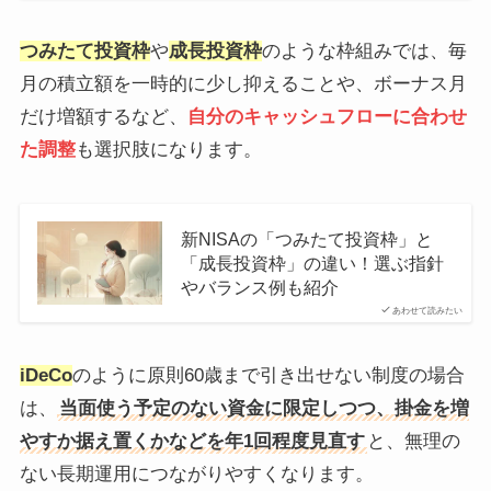
つみたて投資枠
や
成長投資枠
のような枠組みでは、毎
月の積立額を一時的に少し抑えることや、ボーナス月
だけ増額するなど、
自分のキャッシュフローに合わせ
た調整
も選択肢になります。
新NISAの「つみたて投資枠」と
「成長投資枠」の違い！選ぶ指針
やバランス例も紹介
あわせて読みたい
iDeCo
のように原則60歳まで引き出せない制度の場合
は、
当面使う予定のない資金に限定しつつ、掛金を増
やすか据え置くかなどを年1回程度見直す
と、無理の
ない長期運用につながりやすくなります。