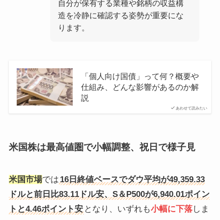
自分が保有する業種や銘柄の収益構
造を冷静に確認する姿勢が重要にな
ります。
「個人向け国債」って何？概要や
仕組み、どんな影響があるのか解
説
あわせて読みたい
米国株は最高値圏で小幅調整、祝日で様子見
米国市場
では
16日終値ベースでダウ平均が49,359.33
ドルと前日比83.11ドル安、S＆P500が6,940.01ポイン
トと4.46ポイント安
となり、いずれも
小幅に下落
しま