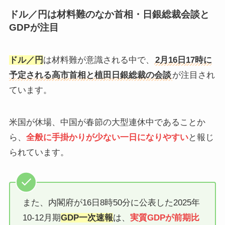
ドル／円は材料難のなか首相・日銀総裁会談と
GDPが注目
ドル／円
は材料難が意識される中で、
2月16日17時に
予定される高市首相と植田日銀総裁の会談
が注目され
ています。
米国が休場、中国が春節の大型連休中であることか
ら、
全般に手掛かりが少ない一日になりやすい
と報じ
られています。
また、内閣府が16日8時50分に公表した2025年
10-12月期
GDP一次速報
は、
実質GDPが前期比