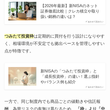
【2026年最新】新NISAのネット
証券徹底比較｜クレカ積立や取り
扱い銘柄の違いは？
あわせて読みたい
つみたて投資枠
は定期的に買付を行う設計になりやす
く、相場環境が不安定でも拠出ペースを管理しやすい
点が特徴です。
新NISAの「つみたて投資枠」と
「成長投資枠」の違い！選ぶ指針
やバランス例も紹介
あわせて読みたい
一方で、同じ制度内でも商品ごとの値動きや信託報
酬、為替リスクの有無は異なるため、
「枠」より「中