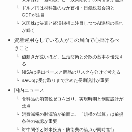
ドル／円は材料難のなか首相・日銀総裁会談と
GDPが注目
米国株は決算と経済指標に注目しつつAI連想の揺れ
が続く
資産運用をしている人がこの局面で心掛けるべ
きこと
値動きが荒いほど、生活防衛と分散の基本を優先す
る
NISAは拠出ペースと商品のリスクを分けて考える
iDeCoは受け取りまで含めた長期設計が重要
国内ニュース
食料品の消費税ゼロを巡り、実現時期と制度設計が
焦点
消費減税の財源論が前面に、「規模の試算」は前提
条件の確認が重要
対中関係と対米投資・防衛費の論点が同時進行