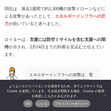
同氏は、過去1週間で約1,300機の攻撃ドローンなどに
よる攻撃があったとして、
エネルギーインフラへの圧
力
が続いていると述べました。
ロイターは、
支援には防空ミサイルを含む支援への期
待
が示され、2月24日までの到着を見込むと伝えてい
ます。
エネルギーインフラへの攻撃は、電
力需給と燃料価格を通じて周辺国に
ねくこ
よりよいエクスペリエンスを提供するため、当ウェブサイトでは
も波及し得るため、支援の具体的内
Cookie を使用しています。引き続き閲覧する場合、Cookie の使用
容が注目点です。
を承諾したものとみなされます。
OK
いいえ
プライバシーポリシー