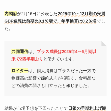
内閣府
が2月16日に公表した
2025年10～12月期の実質
GDP速報は前期比0.1％増で、年率換算は0.2％増
でし
た。
共同通信
は、
プラス成長は2025年4～6月期以
来で2四半期ぶり
と伝えています。
ロイター
は、個人消費はプラスだった一方で
物価高の影響で節約志向が根強く、食料品な
どの消費の弱さも目立ったと報じました。
結果が市場予想を下回ったことで
日銀の早期利上げ観