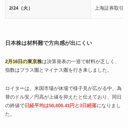
2/24（火）
上海証券取引所
日本株は材料難で方向感が出にくい
2月16日の東京株
は決算発表の一巡で材料が乏しく、
指数はプラス圏とマイナス圏を行き来しました。
ロイターは、米国市場が休場で様子見が広がる中、為
替のドル安／円高が上値を抑えたと伝えており、同日
の終値で
日経平均は56,806.41円と3日続落
になりまし
た。