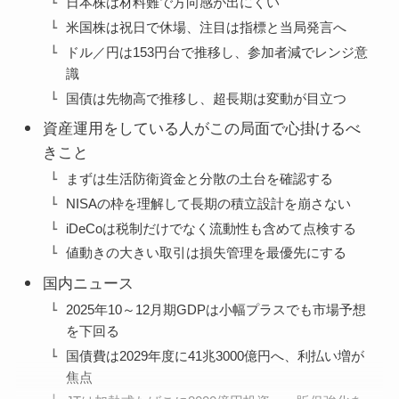
日本株は材料難で方向感が出にくい
米国株は祝日で休場、注目は指標と当局発言へ
ドル／円は153円台で推移し、参加者減でレンジ意
識
国債は先物高で推移し、超長期は変動が目立つ
資産運用をしている人がこの局面で心掛けるべ
きこと
まずは生活防衛資金と分散の土台を確認する
NISAの枠を理解して長期の積立設計を崩さない
iDeCoは税制だけでなく流動性も含めて点検する
値動きの大きい取引は損失管理を最優先にする
国内ニュース
2025年10～12月期GDPは小幅プラスでも市場予想
を下回る
国債費は2029年度に41兆3000億円へ、利払い増が
焦点