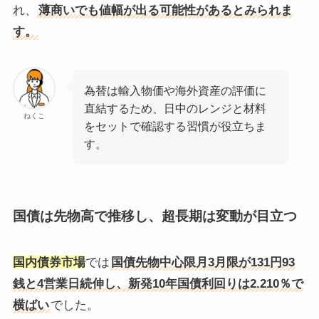
れ、
薄商いでも値幅が出る可能性があるとみられま
す。
為替は輸入物価や海外資産の評価に
直結するため、日中のレンジと材料
ねくこ
をセットで確認する習慣が役立ちま
す。
国債は先物高で推移し、超長期は変動が目立つ
国内債券市場
では
国債先物中心限月3月限が131円93
銭と4営業日続伸し、新発10年国債利回りは2.210％で
横ばい
でした。