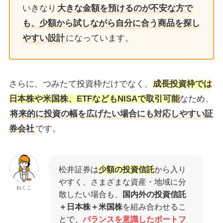
いきなり
大きな金額を預けるのが不安な方で
も、少額から試しながら自分に合う商品を探し
やすい設計
になっています。
さらに、つみたて投資枠だけでなく、
成長投資枠では
日本株や米国株、ETFなどもNISAで取引可能
なため、
将来的に投資の幅を広げたい場合にも対応しやすい証
券会社
です。
松井証券は
少額の投資信託
から入り
やすく、さまざまな資産・地域に分
ねくこ
散したい場合も、
国内外の投資信託
＋日本株＋米国株
を組み合わせるこ
とで、
バランスを意識したポートフ