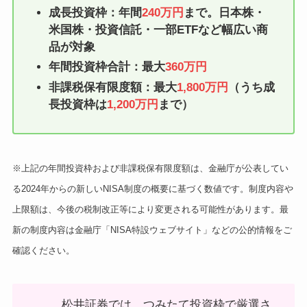
成長投資枠：年間
240万円
まで。日本株・
米国株・投資信託・一部ETFなど幅広い商
品が対象
年間投資枠合計：最大
360万円
非課税保有限度額：最大
1,800万円
（うち成
長投資枠は
1,200万円
まで）
※上記の年間投資枠および非課税保有限度額は、金融庁が公表してい
る2024年からの新しいNISA制度の概要に基づく数値です。制度内容や
上限額は、今後の税制改正等により変更される可能性があります。最
新の制度内容は金融庁「NISA特設ウェブサイト」などの公的情報をご
確認ください。
松井証券では、つみたて投資枠で厳選さ