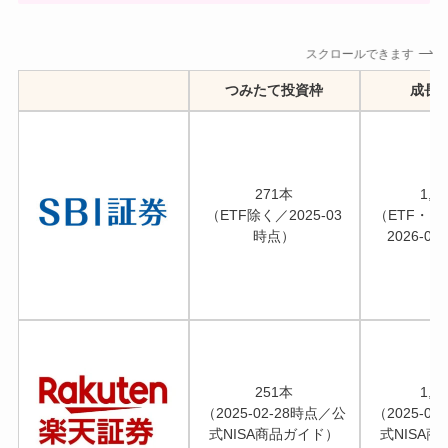
スクロールできます
つみたて投資枠
成長
271本
1,5
（ETF除く／2025-03
（ETF・R
時点）
2026-0
251本
1,3
（2025-02-28時点／公
（2025-0
式NISA商品ガイド）
式NISA