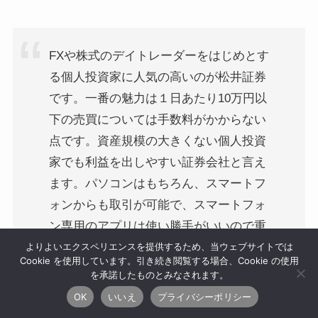
FXや株式のデイトレーダーをはじめとす
る個人投資家に人気の高いのが松井証券
です。一番の魅力は１日あたり10万円以
下の売買については手数料がかからない
点です。資産規模の大きくない個人投資
家でも利益を出しやすい証券会社と言え
ます。パソコンはもちろん、スマートフ
ォンからも取引が可能で、スマートフォ
ン専用のアプリは使い勝手がいいので重
よりよいエクスペリエンスを提供するため、当ウェブサイトでは
宝しています。このほかNISAも手数料
Cookie を使用しています。引き続き閲覧する場合、Cookie の使用
無料で利用できるなど、売買以外のコス
を承諾したものとみなされます。
トを極力抑えているので好感が持てま
OK
いいえ
プライバシーポリシー
す。