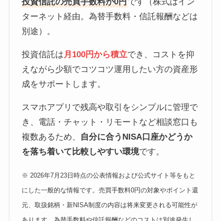
投資信託の売買手数料が0円
です（株式はイン
ターネット経由。為替手数料・信託報酬などは
別途）。
投資信託は
月100円から積立
でき、コストを抑
えながら少額でコツコツ運用したい方の資産形
成をサポートします。
スマホアプリで残高や取引をシンプルに管理で
き、電話・チャット・リモートなど相談窓口も
複数あるため、
自分に合うNISA口座かどうか
を落ち着いて比較しやすい環境
です。
※ 2026年7月23日時点の公表情報および公式サイト等をもと
にした一般的な情報です。売買手数料0円の対象やポイント還
元、取扱銘柄・新NISA制度の内容は将来変更される可能性が
あります。為替手数料や信託報酬などのコストは別途発生し