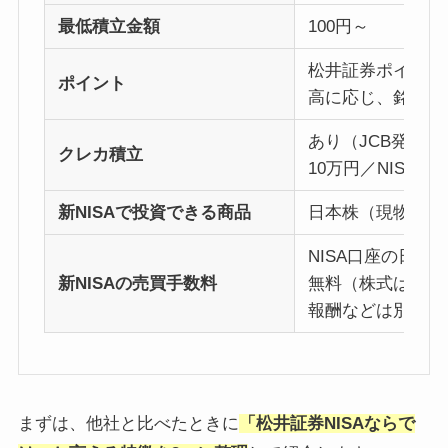
最低積立金額
100円～
松井証券ポイント
ポイント
高に応じ、銘柄別
あり（JCB発行の
クレカ積立
10万円／NISA
新NISAで投資できる商品
日本株（現物）、
NISA口座の日
新NISAの売買手数料
無料（株式はイン
報酬などは別途）
まずは、他社と比べたときに
「松井証券NISAならで