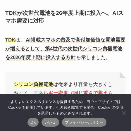
TDKが次世代電池を26年度上期に投入へ、AIス
マホ需要に対応
TDK
は、
AI搭載スマホの普及で高付加価値な電池需要
が増えるとして、第4世代の次世代シリコン負極電池
を2026年度上期に投入する方針
を示しました。
シリコン負極電池
は従来より容量を大きくし
やすく、
エネルギー密度（同じ重さで蓄えら
よりよいエクスペリエンスを提供するため、当ウェブサイトでは
れる電気の量）が高い
ことが特徴です。
Cookie を使用しています。引き続き閲覧する場合、Cookie の使用
を承諾したものとみなされます。
スマホの電池持ちや軽量化につながる技術と
OK
いいえ
プライバシーポリシー
して注目されています。