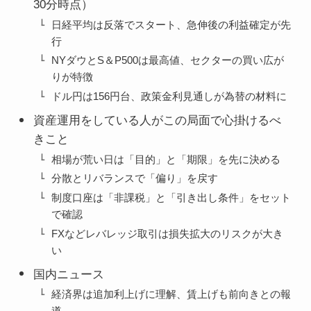
30分時点）
日経平均は反落でスタート、急伸後の利益確定が先
行
NYダウとS＆P500は最高値、セクターの買い広が
りが特徴
ドル円は156円台、政策金利見通しが為替の材料に
資産運用をしている人がこの局面で心掛けるべ
きこと
相場が荒い日は「目的」と「期限」を先に決める
分散とリバランスで「偏り」を戻す
制度口座は「非課税」と「引き出し条件」をセット
で確認
FXなどレバレッジ取引は損失拡大のリスクが大き
い
国内ニュース
経済界は追加利上げに理解、賃上げも前向きとの報
道