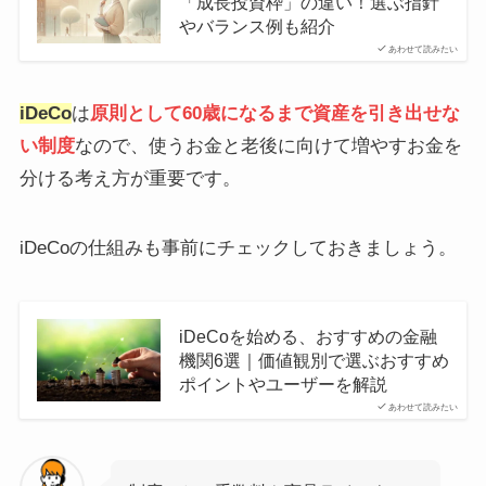
「成長投資枠」の違い！選ぶ指針
やバランス例も紹介
あわせて読みたい
iDeCo
は
原則として60歳になるまで資産を引き出せな
い制度
なので、使うお金と老後に向けて増やすお金を
分ける考え方が重要です。
iDeCoの仕組みも事前にチェックしておきましょう。
iDeCoを始める、おすすめの金融
機関6選｜価値観別で選ぶおすすめ
ポイントやユーザーを解説
あわせて読みたい