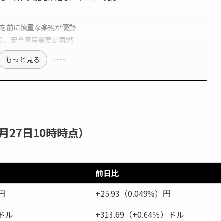
Cを前に慎重な楽観が優勢
入り、安全資産需要が再燃
もっと見る
月27日10時時点）
前日比
8円
+25.93（0.049%）円
0ドル
+313.69（+0.64％）ドル