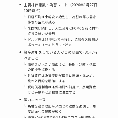
主要株価指数・為替レート（2026年1月27日
10時時点）
日経平均は小幅安で始動し、為替の落ち着き
待ちの空気が残る
米国株は続伸し、大型決算とFOMCを前に材料
待ちの買いが優勢
ドル／円は154円台で推移し、協調介入観測が
ボラティリティを押し上げる
資産運用をしている人がこの局面で心掛ける
べきこと
値動きが大きい局面ほど、長期・分散・積立
の前提を点検する
外貨資産は為替変動が損益に直結するため、
比率と目的を明確にする
税制優遇制度は条件確認が前提で、長期資金
ほど手数料と流動性に注意する
国内ニュース
為替を巡り政府が米国との連携を強調し、急
変局面への警戒が続く
東電HDが10年で約3.1兆円のコスト削減を掲