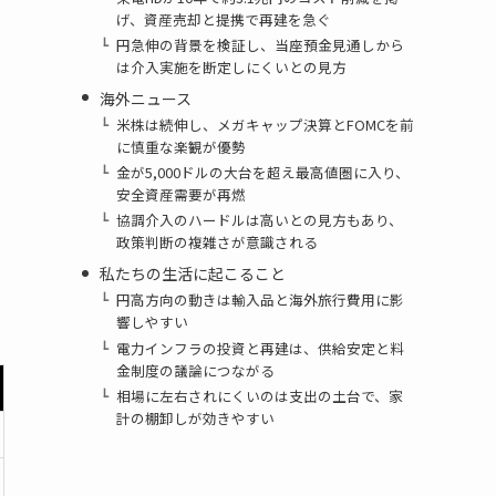
げ、資産売却と提携で再建を急ぐ
円急伸の背景を検証し、当座預金見通しから
は介入実施を断定しにくいとの見方
海外ニュース
米株は続伸し、メガキャップ決算とFOMCを前
に慎重な楽観が優勢
金が5,000ドルの大台を超え最高値圏に入り、
安全資産需要が再燃
協調介入のハードルは高いとの見方もあり、
政策判断の複雑さが意識される
私たちの生活に起こること
円高方向の動きは輸入品と海外旅行費用に影
響しやすい
電力インフラの投資と再建は、供給安定と料
金制度の議論につながる
相場に左右されにくいのは支出の土台で、家
計の棚卸しが効きやすい