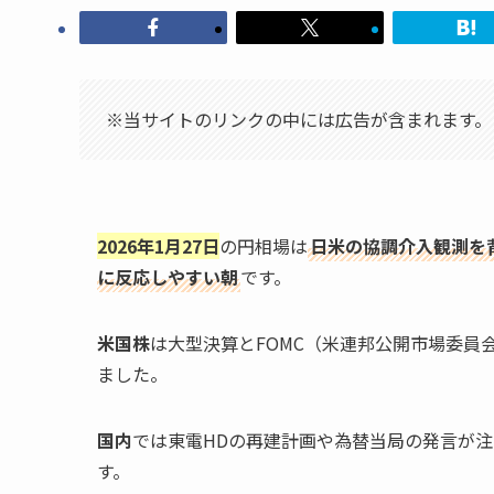
※当サイトのリンクの中には広告が含まれます。
2026年1月27日
の円相場は
日米の協調介入観測を
に反応しやすい朝
です。
米国株
は大型決算とFOMC（米連邦公開市場委員
ました。
国内
では東電HDの再建計画や為替当局の発言が
す。