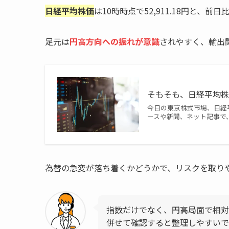
日経平均株価
は10時時点で52,911.18円と、前日
足元は
円高方向への振れが意識
されやすく、輸出
そもそも、日経平均
今日の東京株式市場、日経
ースや新聞、ネット記事で、
為替の急変が落ち着くかどうかで、リスクを取り
指数だけでなく、円高局面で相対
併せて確認すると整理しやすいで