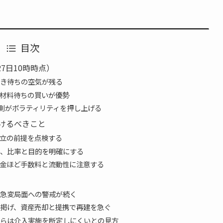
目次
7日10時時点）
き待ちの空気が残る
に材料待ちの買いが優勢
観測がボラティリティを押し上げる
けるべきこと
立の前提を点検する
、比率と目的を明確にする
金ほど手数料と流動性に注意する
急変局面への警戒が続く
減を掲げ、資産売却と提携で再建を急ぐ
らは介入実施を断定しにくいとの見方