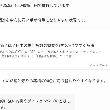
比+25.93（0.049%）円で推移しています。
関連を中心に買い手が慎重になりやすい状況です。
株価とは？日本の株価指数の概要を超わかりやすく解説
平均株価は〇〇円高（安）の△△円で取引を終えました… テレビのニュ
毎日のように耳にする「日経平均株価」という言...
あわせて読みたい
やすい銘柄と守りの銘柄の物色が切り替わりやすくなります。
的に強い内需やディフェンシブの動きも
す。