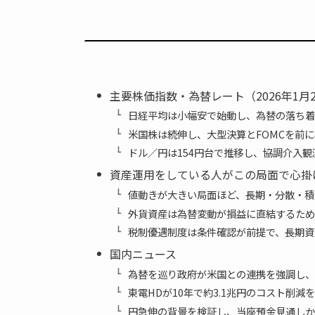
主要株価指数・為替レート（2026年1月2
日経平均は小幅安で始動し、為替の落ち着
米国株は続伸し、大型決算とFOMCを前
ドル／円は154円台で推移し、協調介入
資産運用をしている人がこの局面で心掛
値動きが大きい局面ほど、長期・分散・積
外貨資産は為替変動が損益に直結するため
税制優遇制度は条件確認が前提で、長期資
国内ニュース
為替を巡り政府が米国との連携を強調し、
東電HDが10年で約3.1兆円のコスト削
円急伸の背景を検証し、当座預金見通しか