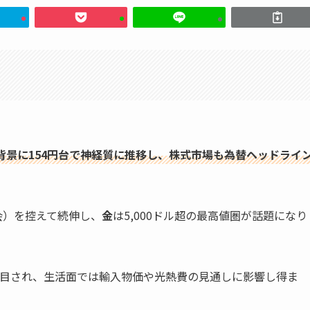
背景に154円台で神経質に推移し、株式市場も為替ヘッドライ
会）を控えて続伸し、
金
は5,000ドル超の最高値圏が話題になり
注目され、生活面では輸入物価や光熱費の見通しに影響し得ま