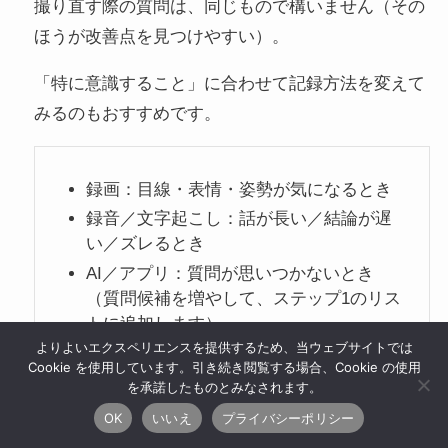
撮り直す際の質問は、同じもので構いません（その
ほうが改善点を見つけやすい）。
「特に意識すること」に合わせて記録方法を変えて
みるのもおすすめです。
録画：目線・表情・姿勢が気になるとき
録音／文字起こし：話が長い／結論が遅
い／ズレるとき
AI／アプリ：質問が思いつかないとき
（質問候補を増やして、ステップ1のリス
トに追加します）
よりよいエクスペリエンスを提供するため、当ウェブサイトでは
Cookie を使用しています。引き続き閲覧する場合、Cookie の使用
を承諾したものとみなされます。
なお、AI／アプリを使う場合は、個人情報や社外秘
OK
いいえ
プライバシーポリシー
（取引先名、社内資料、売上など）、選考中企業の