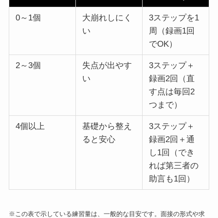
0～1個
大崩れしにく
3ステップを1
い
周（録画1回
でOK）
2～3個
失点が出やす
3ステップ＋
い
録画2回（直
す点は毎回2
つまで）
4個以上
基礎から整え
3ステップ＋
ると安心
録画2回＋通
し1回（でき
れば第三者の
助言も1回）
※この表で示している練習量は、一般的な目安です。面接の形式や求