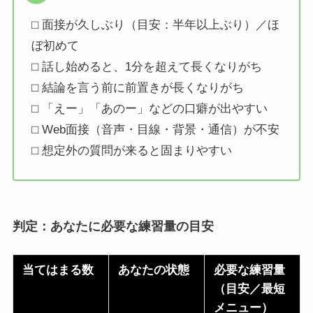
⬜︎ 面接が久しぶり（目安：半年以上ぶり）／ほ
ぼ初めて
⬜︎ 話し始めると、1分を超えて長くなりがち
⬜︎ 結論を言う前に前置きが長くなりがち
⬜︎ 「えー」「あのー」などの口癖が出やすい
⬜︎ Web面接（音声・目線・背景・通信）が不安
⬜︎ 想定外の質問が来ると固まりやすい
判定：あなたに必要な練習量の目安
当てはまる数
あなたの状態
必要な練習量
（目安／最短
メニュー）