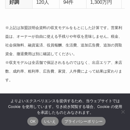
好調
120人
94件
1,300万円
※上記は加盟説明会資料の収支モデルをもとにした計算です。営業利
益は、オーナーが自由に使える手残りや年収を意味しません。税金、
社会保険料、融資返済、役員報酬、生活費、追加広告費、追加の買取
資金、撤退費用は別に確認してください。
※収支モデルは全店舗で保証されるものではなく、出店エリア、来店
数、成約率、粗利率、広告費、家賃、人件費によって結果は変わりま
す。
よりよいエクスペリエンスを提供するため、当ウェブサイトでは
この表は、加盟検討者にとって参考
Cookie を使用しています。引き続き閲覧する場合、Cookie の使用
になります。ただし、自分の店舗で
を承諾したものとみなされます。
ねくこ
同じ売上・成約率・粗利率が出ると
OK
いいえ
プライバシーポリシー
は限りません。