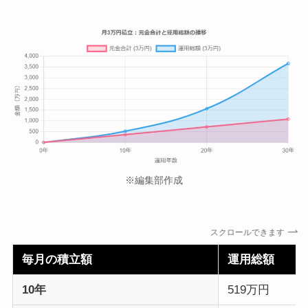
※編集部作成
スクロールできます
毎月の積立額
運用総額
10年
519万円