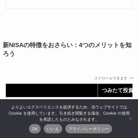
新NISAの特徴をおさらい：4つのメリットを知
ろう
スクロールできます
つみたて投資
非課税保有期間
無期限
よりよいエクスペリエンスを提供するため、当ウェブサイトでは
Cookie を使用しています。引き続き閲覧する場合、Cookie の使用
制度（口座開設期間）
恒久化
を承諾したものとみなされます。
OK
いいえ
プライバシーポリシー
年間投資枠
120万円／年