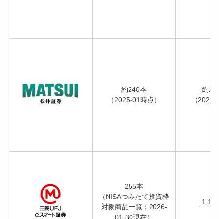
約240本
約1,
（2025-01時点）
（2025
255本
（NISAつみたて投資枠
1,1
対象商品一覧：2026-
01-30現在）