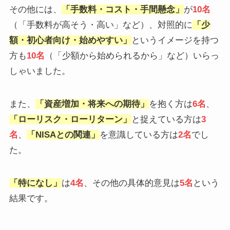
その他には、
「
手数料・コスト・手間懸念
」
が
10名
（「手数料が高そう・高い」など）、対照的に
「
少
額・初心者向け・始めやすい
」
というイメージを持つ
方も
10名
（「少額から始められるから」など）いらっ
しゃいました。
また、
「
資産増加・将来への期待
」
を抱く方は
6名
、
「ローリスク・ローリターン」
と捉えている方は
3
名
、
「NISAとの関連」
を意識している方は
2名
でし
た。
「特になし」
は
4名
、その他の具体的意見は
5名
という
結果です。