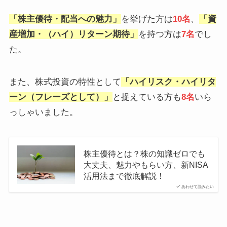
「株主優待・配当への魅力」
を挙げた方は
10名
、
「資
産増加・（ハイ）リターン期待」
を持つ方は
7名
でし
た。
また、株式投資の特性として
「
ハイリスク・ハイリタ
ーン（フレーズとして）
」
と捉えている方も
8名
いら
っしゃいました。
株主優待とは？株の知識ゼロでも
大丈夫、魅力やもらい方、新NISA
活用法まで徹底解説！
あわせて読みたい