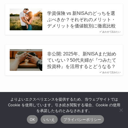
学資保険 vs 新NISAのどっちを選
ぶべきか？それぞれのメリット・
デメリットを価値観別に徹底比較
あわせて読みたい
非公開: 2025年、新NISAまだ始め
ていない？50代夫婦が『つみたて
投資枠』を活用するとどうなる？
あわせて読みたい
よりよいエクスペリエンスを提供するため、当ウェブサイトでは
Cookie を使用しています。引き続き閲覧する場合、Cookie の使用
【Q＆A】投資の疑問に答える
を承諾したものとみなされます。
OK
いいえ
プライバシーポリシー