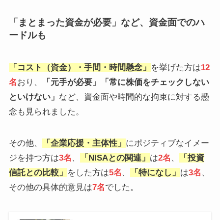
「まとまった資金が必要」など、資金面でのハ
ードルも
「
コスト（資金）・手間・時間懸念
」
を挙げた方は
12
名
おり、
「元手が必要」「常に株価をチェックしない
といけない」
など、資金面や時間的な拘束に対する懸
念も見られました。
その他、
「企業応援・主体性」
にポジティブなイメー
ジを持つ方は
3名
、
「NISAとの関連」
は
2名
、
「投資
信託との比較」
をした方は
5名
、
「特になし」
は
3名
、
その他の具体的意見は
7名
でした。