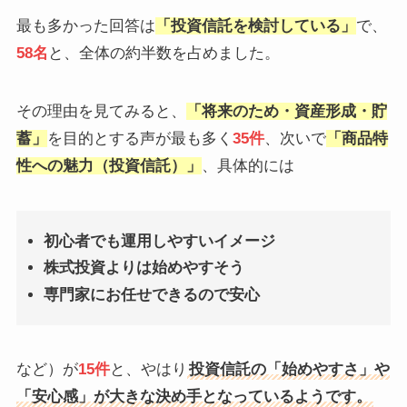
最も多かった回答は
「投資信託を検討している」
で、
58名
と、全体の約半数を占めました。
その理由を見てみると、
「将来のため・資産形成・貯
蓄」
を目的とする声が最も多く
35件
、次いで
「商品特
性への魅力（投資信託）」
、具体的には
初心者でも運用しやすいイメージ
株式投資よりは始めやすそう
専門家にお任せできるので安心
など）が
15件
と、やはり
投資信託の「始めやすさ」や
「安心感」が大きな決め手となっているようです。