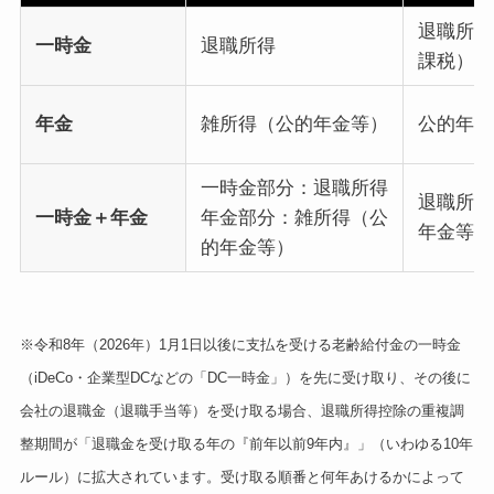
退職所得
一時金
退職所得
課税）
年金
雑所得（公的年金等）
公的年金
一時金部分：退職所得
退職所得
一時金＋年金
年金部分：雑所得（公
年金等控
的年金等）
※令和8年（2026年）1月1日以後に支払を受ける老齢給付金の一時金
（iDeCo・企業型DCなどの「DC一時金」）を先に受け取り、その後に
会社の退職金（退職手当等）を受け取る場合、退職所得控除の重複調
整期間が「退職金を受け取る年の『前年以前9年内』」（いわゆる10年
ルール）に拡大されています。受け取る順番と何年あけるかによって