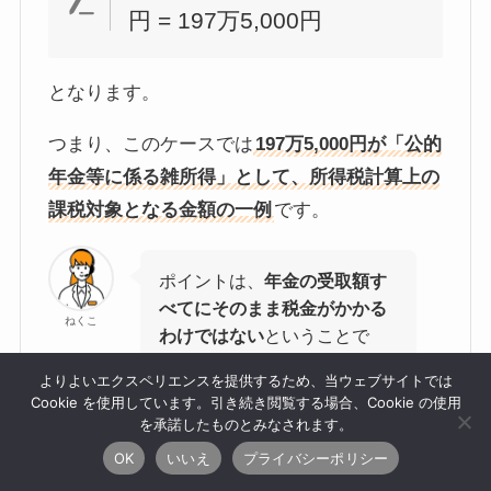
円 = 197万5,000円
となります。
つまり、このケースでは
197万5,000円が「公的
年金等に係る雑所得」として、所得税計算上の
課税対象となる金額の一例
です。
ポイントは、
年金の受取額す
べてにそのまま税金がかかる
ねくこ
わけではない
ということで
す。
よりよいエクスペリエンスを提供するため、当ウェブサイトでは
Cookie を使用しています。引き続き閲覧する場合、Cookie の使用
一定部分は「公的年金等控
を承諾したものとみなされます。
除」で守られたうえで、その
OK
いいえ
プライバシーポリシー
残りに対して税金がかかりま