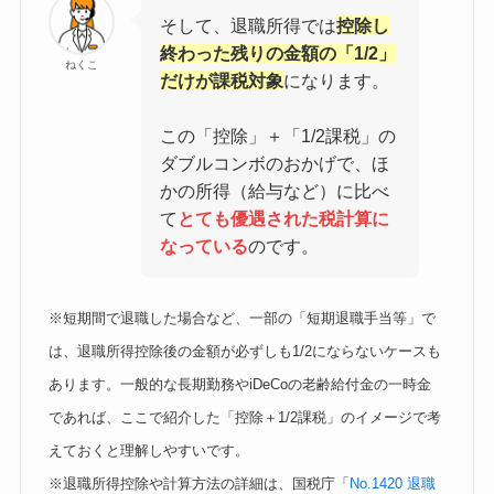
そして、退職所得では
控除し
終わった残りの金額の「1/2」
ねくこ
だけ
が課税対象
になります。
この「控除」＋「1/2課税」の
ダブルコンボのおかげで、ほ
かの所得（給与など）に比べ
て
とても優遇された税計算
に
なっている
のです。
※短期間で退職した場合など、一部の「短期退職手当等」で
は、退職所得控除後の金額が必ずしも1/2にならないケースも
あります。一般的な長期勤務やiDeCoの老齢給付金の一時金
であれば、ここで紹介した「控除＋1/2課税」のイメージで考
えておくと理解しやすいです。
※退職所得控除や計算方法の詳細は、国税庁「
No.1420 退職