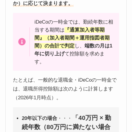
か）に応じて決まります。
iDeCoの一時金では、勤続年数に相
当する期間は
『通算加入者等期
間』
（加入者期間＋運用指図者期
間）の合計で判定
し、
端数の月は1
年に切り上げ
て控除額を求めま
す。
たとえば、一般的な退職金・iDeCoの一時金で
は、退職所得控除額は次のように計算します
（2026年1月時点）。
「40万円 × 勤
20年以下の場合
・・・
続年数（80万円に満たない場合