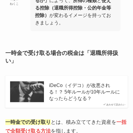
るか」
によって、
所得の種類
と
使え
ねくこ
る控除（退職所得控除・公的年金等
控除）
が変わるイメージを持ってお
きましょう。
一時金で受け取る場合の税金は「退職所得扱
い」
iDeCo（イデコ）が改悪され
る！？ 5年ルールが10年ルールに
なったらどうなる？
あわせて読みたい
一時金での受け取り
とは、積み立ててきた資産を
一括
で全額受け取る方法
を指します。