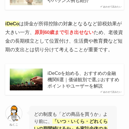
やバランス例も紹介
あわせて読みたい
iDeCo
は掛金が所得控除の対象となるなど節税効果が
大きい一方、
原則60歳まで引き出せない
ため、老後資
金の長期積立として位置付け、生活費や教育費など短
期の支出とは切り分けて考えることが重要です。
iDeCoを始める、おすすめの金融
機関6選｜価値観別で選ぶおすすめ
ポイントやユーザーを解説
あわせて読みたい
どの制度も「どの商品を買うか」よ
り前に、
「いつ・いくら・どれくら
ねくこ
いの期間続けるか」を家計全体のキ