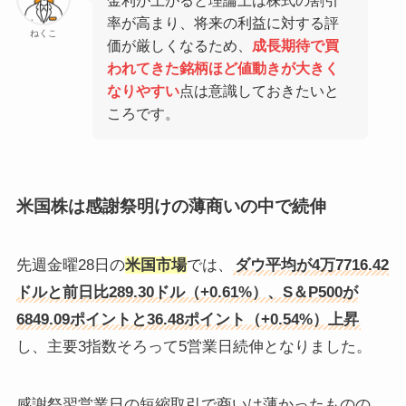
金利が上がると理論上は株式の割引
率が高まり、将来の利益に対する評
ねくこ
価が厳しくなるため、
成長期待で買
われてきた銘柄ほど値動きが大きく
なりやすい
点は意識しておきたいと
ころです。
米国株は感謝祭明けの薄商いの中で続伸
先週金曜28日の
米国市場
では、
ダウ平均が4万7716.42
ドルと前日比289.30ドル（+0.61%）、S＆P500が
6849.09ポイントと36.48ポイント（+0.54%）上昇
し、主要3指数そろって5営業日続伸となりました。
感謝祭翌営業日の短縮取引で商いは薄かったものの、