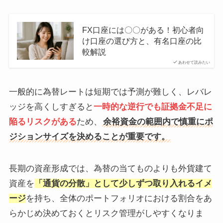
FX口座には〇〇がある！初心者向
け口座の選び方と、有名口座の比
較解説
あわせて読みたい
一般的に為替レートは短期では予測が難しく、レバレ
ッジを高くしすぎると
一時的な逆行でも証拠金不足に
陥るリスクがある
ため、
余裕資金の範囲内で慎重にポ
ジションサイズを決めることが重要です。
長期の資産形成では、為替の当てものよりも外貨建て
資産を
「通貨の分散」として少しずつ取り入れるイメ
ージ
を持ち、全体のポートフォリオにおける割合をあ
らかじめ決めておくとリスク管理がしやすくなりま