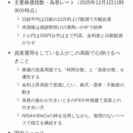
主要株価指数・為替レート（2025年12月1日11時
30分時点）
日経平均は日銀の12月利上げ観測で大幅反落
米国株は感謝祭明けの薄商いの中で続伸
ドル円は155円台半ばまで円高、金利差と日銀観測
がカギ
資産運用をしている人がこの局面で心掛けるべ
きこと
株価の急落局面でも「時間分散」と「資産分散」を
優先する
金利上昇局面で意識したい、株式・債券・不動産の
動き
為替の振れが大きいときのFXや外貨建て資産との
付き合い方
NISAやiDeCoの枠を活用しながら、無理のないペー
スで積立を継続する