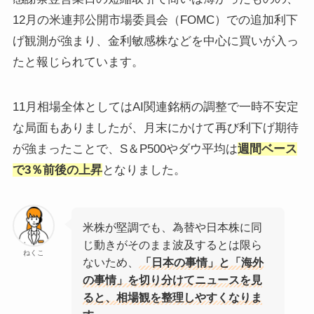
12月の米連邦公開市場委員会（FOMC）での追加利下
げ観測が強まり、金利敏感株などを中心に買いが入っ
たと報じられています。
11月相場全体としてはAI関連銘柄の調整で一時不安定
な局面もありましたが、月末にかけて再び利下げ期待
が強まったことで、S＆P500やダウ平均は
週間ベース
で3％前後の上昇
となりました。
米株が堅調でも、為替や日本株に同
じ動きがそのまま波及するとは限ら
ねくこ
ないため、
「日本の事情」と「海外
の事情」を切り分けてニュースを見
ると、相場観を整理しやすくなりま