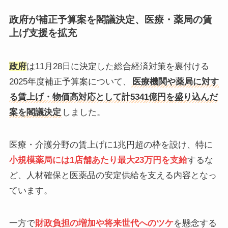
政府が補正予算案を閣議決定、医療・薬局の賃
上げ支援を拡充
政府
は11月28日に決定した総合経済対策を裏付ける
2025年度補正予算案について、
医療機関や薬局に対す
る賃上げ・物価高対応として計5341億円を盛り込んだ
案を閣議決定
しました。
医療・介護分野の賃上げに1兆円超の枠を設け、特に
小規模薬局には
1店舗あたり最大23万円を支給
するな
ど、人材確保と医薬品の安定供給を支える内容となっ
ています。
一方で
財政負担の増加や将来世代へのツケ
を懸念する