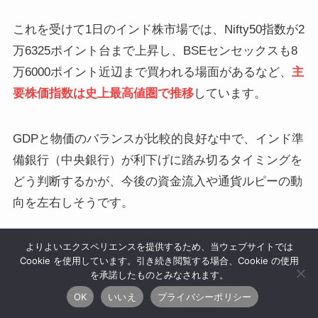
これを受けて1日のインド株市場では、Nifty50指数が2
万6325ポイント台まで上昇し、BSEセンセックスも8
万6000ポイント近辺まで買われる場面があるなど、
主
要株価指数は史上最高値圏で推移
しています。
GDPと物価のバランスが比較的良好な中で、インド準
備銀行（中央銀行）が利下げに踏み切るタイミングを
どう判断するかが、今後の資金流入や通貨ルピーの動
向を左右しそうです。
よりよいエクスペリエンスを提供するため、当ウェブサイトでは
インドは人口増加とIT・製造業の拡大
Cookie を使用しています。引き続き閲覧する場合、Cookie の使用
を承諾したものとみなされます。
を背景に中長期の成長期待が高い一
ねくこ
方、規制やインフラ、通貨の変動リ
OK
いいえ
プライバシーポリシー
スクもあるため、
「成長ポテンシャ