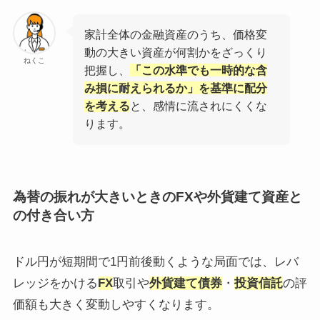
家計全体の金融資産のうち、価格変
動の大きい資産が何割かをざっくり
ねくこ
把握し、
「この水準でも一時的な含
み損に耐えられるか」を基準に配分
を考える
と、感情に流されにくくな
ります。
為替の振れが大きいときのFXや外貨建て資産と
の付き合い方
ドル円が短期間で1円前後動くような局面では、レバ
レッジをかける
FX
取引や
外貨建て債券
・
投資信託
の評
価額も大きく変動しやすくなります。