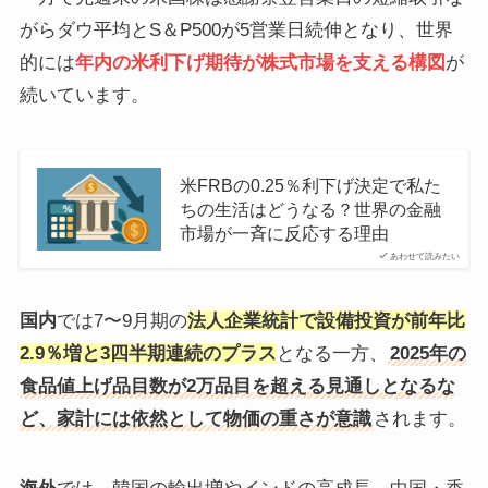
がらダウ平均とS＆P500が5営業日続伸となり、世界
的には
年内の米利下げ期待
が株式市場を支える構図
が
続いています。
米FRBの0.25％利下げ決定で私た
ちの生活はどうなる？世界の金融
市場が一斉に反応する理由
あわせて読みたい
国内
では7〜9月期の
法人企業統計で
設備投資が前年比
2.9％増と3四半期連続のプラス
となる一方、
2025年の
食品値上げ品目数が2万品目を超える見通しとなるな
ど、家計には依然として物価の重さが意識
されます。