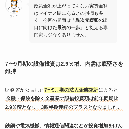
政策金利が上がってもなお実質金利
はマイナス圏にあるとの指摘も多
ねくこ
く、今回の局面は
「異次元緩和の出
口に向けた最初の一歩」
と捉える専
門家も少なくありません。
7〜9月期の設備投資は2.9％増、内需は底堅さを
維持
財務省が公表した
7〜9月期の法人企業統計
によると、
金融・保険を除く全産業の設備投資額は前年同期比
2.9％増となり、3四半期連続のプラスとなりました。
鉄鋼や電気機械、情報通信関連などが投資増加をけん