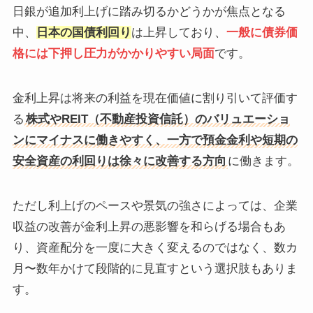
日銀が追加利上げに踏み切るかどうかが焦点となる
中、
日本の国債利回り
は上昇しており、
一般に債券価
格には下押し圧力がかかりやすい局面
です。
金利上昇は将来の利益を現在価値に割り引いて評価す
る
株式やREIT（不動産投資信託）のバリュエーショ
ンにマイナスに働きやすく、一方で預金金利や短期の
安全資産の利回りは徐々に改善する方向
に働きます。
ただし利上げのペースや景気の強さによっては、企業
収益の改善が金利上昇の悪影響を和らげる場合もあ
り、資産配分を一度に大きく変えるのではなく、数カ
月〜数年かけて段階的に見直すという選択肢もありま
す。