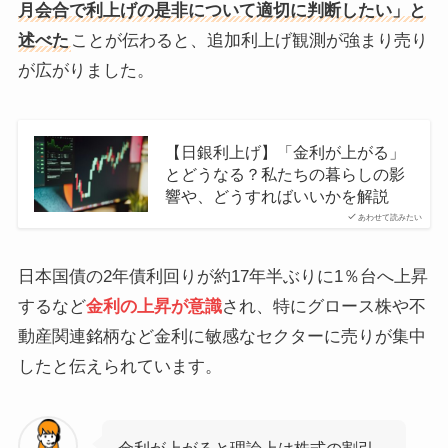
月会合で利上げの是非について適切に判断したい」と
述べた
ことが伝わると、追加利上げ観測が強まり売り
が広がりました。
【日銀利上げ】「金利が上がる」
とどうなる？私たちの暮らしの影
響や、どうすればいいかを解説
あわせて読みたい
日本国債の2年債利回りが約17年半ぶりに1％台へ上昇
するなど
金利の上昇が意識
され、特にグロース株や不
動産関連銘柄など金利に敏感なセクターに売りが集中
したと伝えられています。