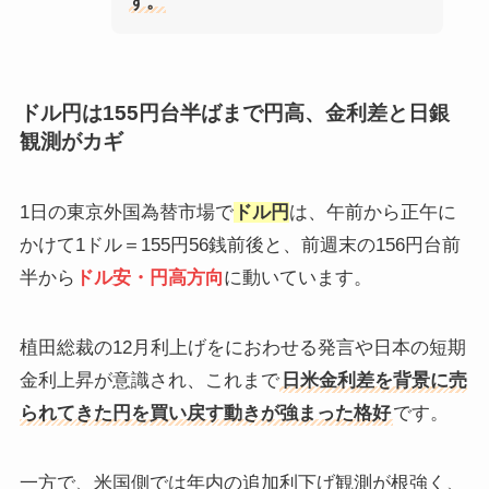
す。
ドル円は155円台半ばまで円高、金利差と日銀
観測がカギ
1日の東京外国為替市場で
ドル円
は、午前から正午に
かけて1ドル＝155円56銭前後と、前週末の156円台前
半から
ドル安・円高方向
に動いています。
植田総裁の12月利上げをにおわせる発言や日本の短期
金利上昇が意識され、これまで
日米金利差を背景に売
られてきた円を買い戻す動きが強まった格好
です。
一方で、米国側では年内の追加利下げ観測が根強く、