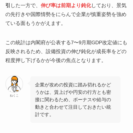
引
した一方で、
伸び率は前期より鈍化
しており、景気
の先行きや国際情勢をにらんで企業が慎重姿勢を強め
ている面もうかがえます。
この統計は内閣府が公表する7〜9月期GDP改定値にも
反映されるため、設備投資の伸び鈍化が成長率をどの
程度押し下げるかが今後の焦点となります。
企業が攻めの投資に踏み切れるかど
うかは、賃上げや円安の行方とも密
ねくこ
接に関わるため、ボーナスや給与の
動きと合わせて注目しておきたい統
計です。