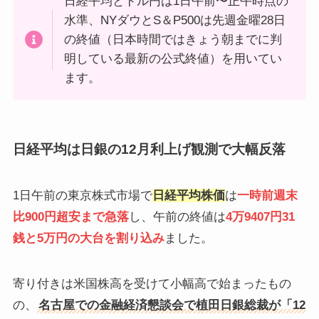
日経平均とドル円は1日午前〜正午時点の
水準、NYダウとS＆P500は先週金曜28日
の終値（日本時間ではきょう朝までに判
明している最新の公式終値）を用いてい
ます。
日経平均は日銀の12月利上げ観測で大幅反落
1日午前の東京株式市場で
日経平均株価
は
一時前週末
比900円超安まで急落
し、午前の終値は
4万9407円31
銭と5万円の大台を割り込み
ました。
寄り付きは米国株高を受けて小幅高で始まったもの
の、
名古屋での金融経済懇談会で植田日銀総裁が「12