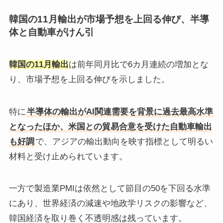
韓国の11月輸出が市場予想を上回る伸び、半導
体と自動車がけん引
韓国の11月輸出
は前年同月比で6カ月連続の増加とな
り、市場予想を上回る伸びを示しました。
特に
半導体の輸出がAI関連需要を背景に過去最高水準
となったほか、米国との貿易合意を受けた自動車輸出
も好調
で、アジアの輸出動向を映す指標として明るい
材料と受け止められています。
一方で製造業PMIは依然として節目の50を下回る水準
にあり、世界経済の減速や地政学リスクの影響など、
韓国経済を取り巻く不透明感は残っています。