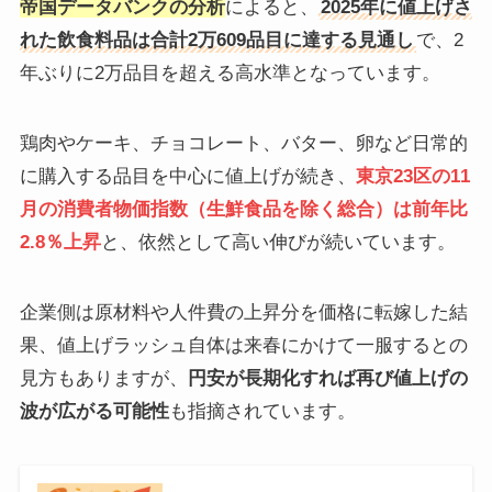
帝国データバンクの分析
によると、
2025年に値上げさ
れた飲食料品は合計2万609品目に達する見通し
で、2
年ぶりに2万品目を超える高水準となっています。
鶏肉やケーキ、チョコレート、バター、卵など日常的
に購入する品目を中心に値上げが続き、
東京23区の11
月の消費者物価指数（生鮮食品を除く総合）は前年比
2.8％上昇
と、依然として高い伸びが続いています。
企業側は原材料や人件費の上昇分を価格に転嫁した結
果、値上げラッシュ自体は来春にかけて一服するとの
見方もありますが、
円安が長期化すれば再び値上げの
波が広がる可能性
も指摘されています。