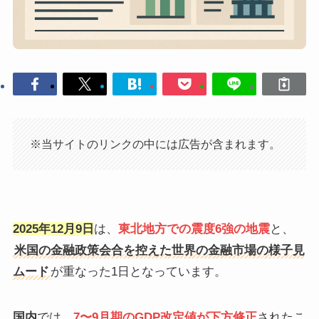
※当サイトのリンクの中には広告が含まれます。
2025年12月9日
は、
東北地方での震度6強の地震
と、
米国の金融政策会合を控えた世界の金融市場の様子見
ムード
が重なった1日となっています。
国内
では、
7〜9月期のGDP改定値が下方修正
されたこ