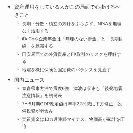
資産運用をしている人がこの局面で心掛けるべ
きこと
長期・分散・積立の方針をぶらさず、NISAを無理
なく活用する
iDeCoや企業年金は「無理のない掛金」と「長期目
線」を意識する
円安局面での外貨資産とFX取引のリスクを理解す
る
地震を機に保険と固定費のバランスを見直す
国内ニュース
青森県東方沖で震度6強、津波は収束も「後発地震
注意情報」を初発表
7〜9月期GDP改定値は年率2.3%減に下方修正、設
備投資が弱含み
実質賃金は10カ月連続マイナス、物価高が家計を圧
迫