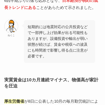
6四半期ぶりの落ち込みとなり、
日本経済が弱めの成
長トレンドにある
ことがあらためて示されました。
短期的には地震対応の公共投資など
で一部押し上げ効果が出る可能性も
ねくこ
ありますが、設備投資や輸出が弱い
状態が続けば、賃金や税収への波及
にも時間差で影響し得る点に注意が
必要です。
実質賃金は10カ月連続マイナス、物価高が家計
を圧迫
厚生労働省
が8日に公表した10月の毎月勤労統計によ