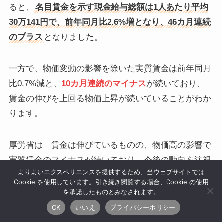
ると、
名目賃金を示す現金給与総額は1人あたり平均
30万141円で、前年同月比2.6%増となり、46カ月連続
のプラス
となりました。
一方で、物価変動の影響を除いた実質賃金は前年同月
比0.7%減と、
10カ月連続のマイナス
が続いており、
賃金の伸びを上回る物価上昇が続いていることがわか
ります。
厚労省は「賃金は伸びているものの、物価高の影響で
実質賃金のマイナスが続いており、今後の動向を注視
よりよいエクスペリエンスを提供するため、当ウェブサイトでは
したい」とコメントしており、実感ベースでの生活の
Cookie を使用しています。引き続き閲覧する場合、Cookie の使用
苦しさとのギャップが課題となっています。
を承諾したものとみなされます。
OK
いいえ
プライバシーポリシー