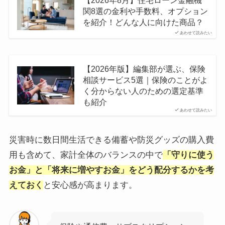
【2026年8月】住宅ローン金融機
関8選の金利や手数料、オプション
を紹介！どんな人に向けた商品？
あわせて読みたい
【2026年版】編集部が選ぶ、保険
相談サービス5選｜保険のことがよ
く分からない人のための選定基準
も紹介
あわせて読みたい
災害時に数日間生活できる備蓄や防災グッズの購入費
用も含めて、家計全体のバランスの中で
「守りに使う
お金」と「将来に増やすお金」をどう配分するかを考
えておく
と安心感が高まります。