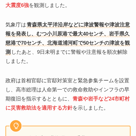
大震度6強
を観測しました。
気象庁は
青森県太平洋沿岸などに津波警報や津波注意
報を発表し、むつ小川原港で最大40センチ、岩手県久
慈港で70センチ、北海道浦河町で50センチの津波を観
測
したあと、9日未明までに警報や注意報を順次解除
しました。
政府は首相官邸に官邸対策室と緊急参集チームを設置
し、高市総理は人命第一での救命救助やインフラの早
期復旧を指示するとともに、
青森や岩手など24市町村
に災害救助法を適用する方針
を示しました。