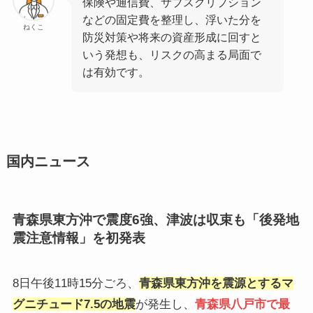
保険や通信費、サブスクリプション
などの固定費を整理し、浮いた分を
ねくこ
防災対策や将来の資産形成に回すと
いう発想も、リスクの高まる局面で
は有効です。
国内ニュース
青森県東方沖で震度6強、津波は収束も「後発地
震注意情報」を初発表
8日午後11時15分ごろ、
青森県東方沖を震源とするマ
グニチュード7.5の地震
が発生し、
青森県八戸市で最