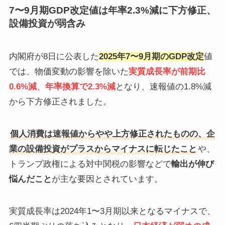
7〜9月期GDP改定値は年率2.3%減に下方修正、
設備投資が弱含み
内閣府が8日に公表した
2025年7〜9月期のGDP改定
値
では、物価変動の影響を除いた
実質成長率が前期比
0.6%減
、
年率換算で2.3%減
となり、速報値の1.8%減
から下方修正されました。
個人消費は速報値からやや上方修正されたものの、企
業の設備投資がプラスからマイナスに転じたこと
や、
トランプ政権による対中関税の影響などで
輸出が伸び
悩んだこと
が主な要因とされています。
実質成長率は2024年1〜3月期以来となるマイナスで、