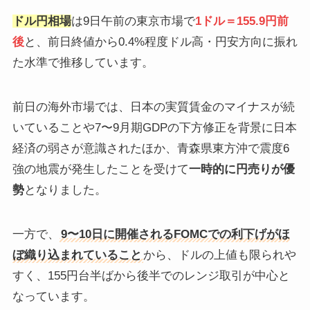
ドル円相場
は9日午前の東京市場で
1ドル＝155.9円前
後
と、前日終値から0.4%程度ドル高・円安方向に振れ
た水準で推移しています。
前日の海外市場では、日本の実質賃金のマイナスが続
いていることや7〜9月期GDPの下方修正を背景に日本
経済の弱さが意識されたほか、青森県東方沖で震度6
強の地震が発生したことを受けて
一時的に円売りが優
勢
となりました。
一方で、
9〜10日に開催されるFOMCでの利下げがほ
ぼ織り込まれていること
から、ドルの上値も限られや
すく、155円台半ばから後半でのレンジ取引が中心と
なっています。