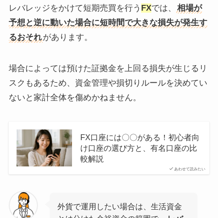
レバレッジをかけて短期売買を行う
FX
では、
相場が
予想と逆に動いた場合に短時間で大きな損失が発生す
るおそれ
があります。
場合によっては預けた証拠金を上回る損失が生じるリ
スクもあるため、資金管理や損切りルールを決めてい
ないと家計全体を傷めかねません。
FX口座には〇〇がある！初心者向
け口座の選び方と、有名口座の比
較解説
あわせて読みたい
外貨で運用したい場合は、生活資金