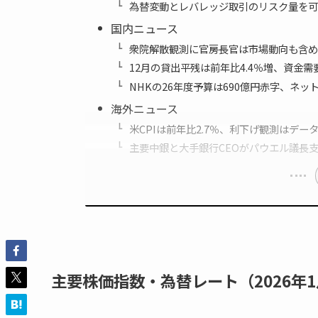
為替変動とレバレッジ取引のリスク量を可
国内ニュース
衆院解散観測に官房長官は市場動向も含め
12月の貸出平残は前年比4.4％増、資金需
NHKの26年度予算は690億円赤字、ネッ
海外ニュース
米CPIは前年比2.7％、利下げ観測はデー
主要中銀と大手銀行CEOがパウエル議長
主要株価指数・為替レート（2026年1