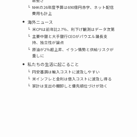
底堅さ
NHKの26年度予算は690億円赤字、ネット配信
費用も計上
海外ニュース
米CPIは前年比2.7％、利下げ観測はデータ次第
主要中銀と大手銀行CEOがパウエル議長支
持、独立性が論点
原油が2％超上昇、イラン情勢と供給リスクが
重しに
私たちの生活に起こること
円安基調は輸入コストに波及しやすい
米インフレと金利は借入コストに波及し得る
家計は支出の棚卸しと優先順位づけが効く