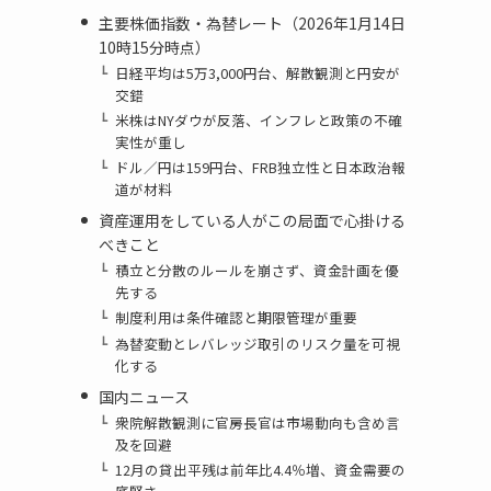
主要株価指数・為替レート（2026年1月14日
10時15分時点）
日経平均は5万3,000円台、解散観測と円安が
交錯
米株はNYダウが反落、インフレと政策の不確
実性が重し
ドル／円は159円台、FRB独立性と日本政治報
道が材料
資産運用をしている人がこの局面で心掛ける
べきこと
積立と分散のルールを崩さず、資金計画を優
先する
制度利用は条件確認と期限管理が重要
為替変動とレバレッジ取引のリスク量を可視
化する
国内ニュース
衆院解散観測に官房長官は市場動向も含め言
及を回避
12月の貸出平残は前年比4.4％増、資金需要の