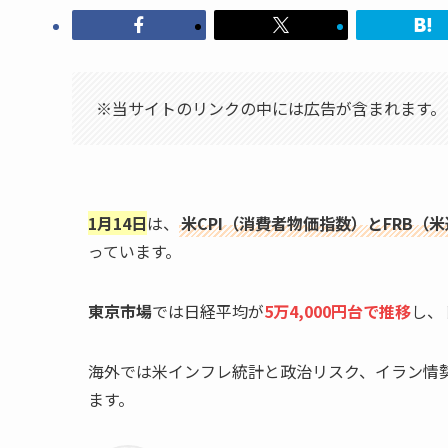
※当サイトのリンクの中には広告が含まれます。
1月14日
は、
米CPI（消費者物価指数）とFRB
っています。
東京市場
では日経平均が
5万
4
,000円台で推移
し、
海外では米インフレ統計と政治リスク、イラン情
ます。