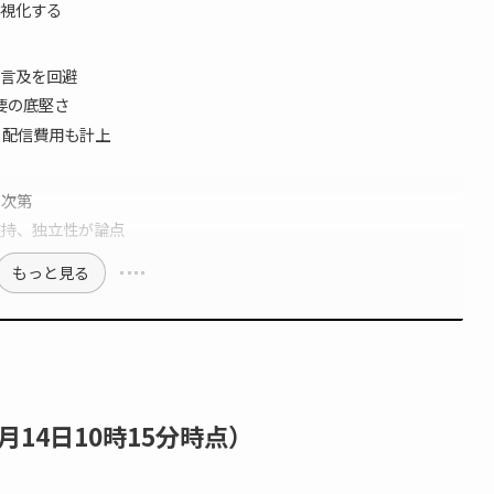
視化する
言及を回避
要の底堅さ
ト配信費用も計上
タ次第
支持、独立性が論点
もっと見る
月14日10時15分時点）