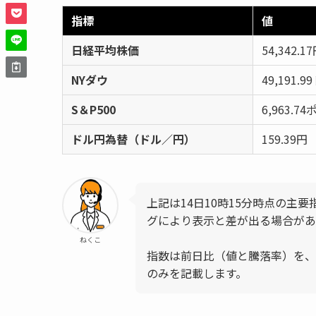
指標
値
日経平均株価
54,342.1
NYダウ
49,191.9
S＆P500
6,963.7
ドル円為替（ドル／円）
159.39円
上記は14日10時15分時点の主
グにより表示と差が出る場合があ
ねくこ
指数は前日比（値と騰落率）を、
のみを記載します。