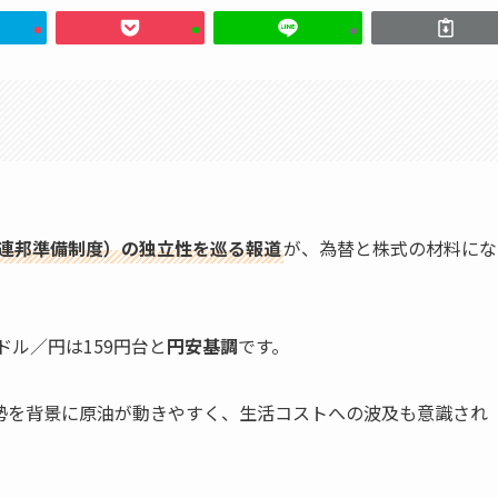
（米連邦準備制度）の独立性を巡る報道
が、為替と株式の材料にな
ドル／円は159円台と
円安基調
です。
勢を背景に原油が動きやすく、生活コストへの波及も意識され