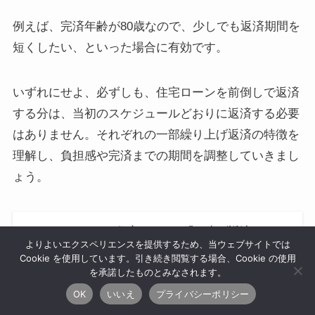
例えば、完済年齢が80歳なので、少しでも返済期間を
短くしたい、といった場合に有効です。
いずれにせよ、必ずしも、住宅ローンを前倒しで返済
する分は、当初のスケジュールどおりに返済する必要
はありません。それぞれの一部繰り上げ返済の特徴を
理解し、負担感や完済までの期間を調整していきまし
ょう。
住宅ローンの繰り上げ返済はお
よりよいエクスペリエンスを提供するため、当ウェブサイトでは
得？メリット・デメリットと「損
Cookie を使用しています。引き続き閲覧する場合、Cookie の使用
をしにくい判断ポイント」を丁寧
を承諾したものとみなされます。
に解説
あわせて読みたい
OK
いいえ
プライバシーポリシー