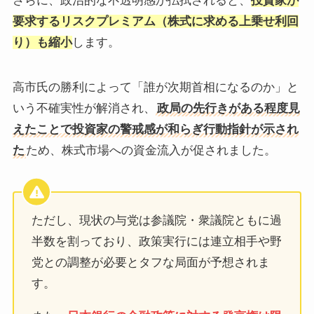
さらに、政治的な不透明感が払拭されると、
投資家が
要求するリスクプレミアム（株式に求める上乗せ利回
り）
も
縮小
します。
高市氏の勝利によって「誰が次期首相になるのか」と
いう不確実性が解消され、
政局の先行きがある程度見
えたことで投資家の警戒感が和らぎ行動指針が示され
た
ため、株式市場への資金流入が促されました。
ただし、現状の与党は参議院・衆議院ともに過
半数を割っており、政策実行には連立相手や野
党との調整が必要とタフな局面が予想されま
す。