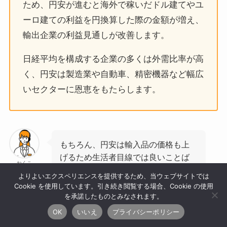
ため、円安が進むと海外で稼いだドル建てやユ
ーロ建ての利益を円換算した際の金額が増え、
輸出企業の利益見通しが改善します。
日経平均を構成する企業の多くは外需比率が高
く、円安は製造業や自動車、精密機器など幅広
いセクターに恩恵をもたらします。
もちろん、円安は輸入品の価格も上
げるため生活者目線では良いことば
ねくこ
かりではないという実情もあります
よりよいエクスペリエンスを提供するため、当ウェブサイトでは
が、少なくとも海外投資家も日本株
Cookie を使用しています。引き続き閲覧する場合、Cookie の使用
に関心を示し、株式市場全体の買い
を承諾したものとみなされます。
材料にはなっています。
OK
いいえ
プライバシーポリシー