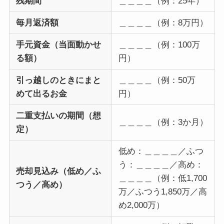
残期間
＿＿＿＿（例：25年）
毎月返済額
＿＿＿＿（例：8万円）
手元資金（当面動かせ
＿＿＿＿（例：100万
る額）
円）
引っ越しのときにまと
＿＿＿＿（例：50万
めて出るお金
円）
二重支払いの期間（想
＿＿＿＿（例：3か月）
定）
低め：＿＿＿＿／ふつ
う：＿＿＿＿／高め：
売却見込み（低め／ふ
＿＿＿＿（例：低1,700
つう／高め）
万／ふつう1,850万／高
め2,000万）