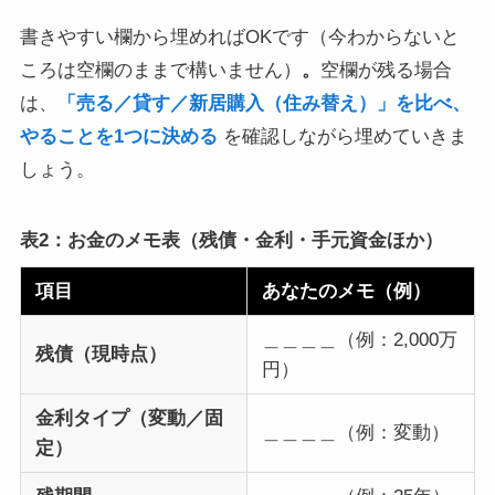
書きやすい欄から埋めればOKです（今わからないと
ころは空欄のままで構いません）
。
空欄が残る場合
は、
「売る／貸す／新居購入（住み替え）」を比べ、
やることを1つに決める
を確認しながら埋めていきま
しょう。
表2：お金のメモ表（残債・金利・手元資金ほか）
項目
あなたのメモ（例）
＿＿＿＿（例：2,000万
残債（現時点）
円）
金利タイプ（変動／固
＿＿＿＿（例：変動）
定）