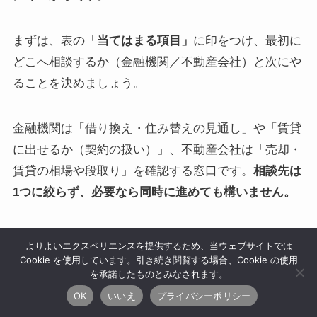
まずは、表の「
当てはまる項目」
に印をつけ、最初に
どこへ相談するか（金融機関／不動産会社）と次にや
ることを決めましょう。
金融機関は「借り換え・住み替えの見通し」や「賃貸
に出せるか（契約の扱い）」、不動産会社は「売却・
賃貸の相場や段取り」を確認する窓口です。
相談先は
1つに絞らず、必要なら同時に進めても構いません。
チェック表
よりよいエクスペリエンスを提供するため、当ウェブサイトでは
Cookie を使用しています。引き続き閲覧する場合、Cookie の使用
スクロールできます
を承諾したものとみなされます。
当てはまる項目
なぜ迷いやすいか
最
OK
いいえ
プライバシーポリシー