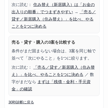
次に読む：
住み替え（新居購入）は「お金の
出入りの順番」でつまずきやすい
→
「売る／
貸す／新居購入（住み替え）」を比べ、やる
ことを1つに決める
売る・貸す・購入の3案を比較する
条件がまだ固まらない場合は、3案を同じ軸で
並べて「次にやること」を1つに絞ります。
次に読む：
「売る／貸す／新居購入（住み替
え）」を比べ、やることを1つに決める
／ 数
字がまだなら
まずは「残債・金利・手元資
金」の確認
30秒診断に戻る