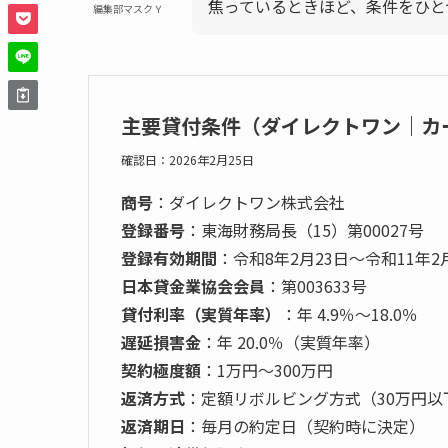
焦っているときほど、条件をひと
編集部マスクＹ
主要貸付条件（ダイレクトワン｜カ
確認日：2026年2月25日
商号
：ダイレクトワン株式会社
登録番号
：東海財務局長（15）第00027号
登録有効期間
：令和8年2月23日〜令和11年2
日本貸金業協会会員
：第003633号
貸付利率（実質年率）
：年 4.9％～18.0％
遅延損害金
：年 20.0％（実質年率）
契約極度額
：1万円～300万円
返済方式
：定額リボルビング方式（30万円以下
返済期日
：毎月の約定日（契約時に決定）