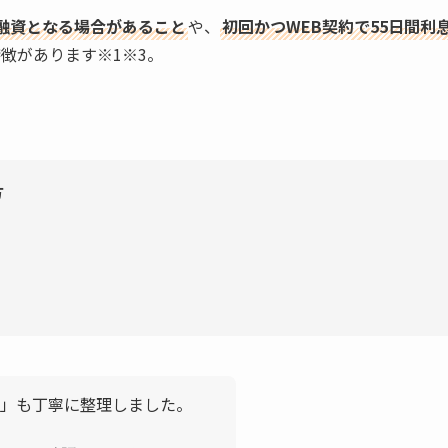
融資となる場合があること
や、
初回かつWEB契約で55日間利
徴があります※1※3。
方
」も丁寧に整理しました。