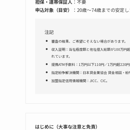
担保・連帯保証人
：不要
申込対象（目安）
：20歳～74歳までの安定
注記
審査の結果、ご希望にそえない場合があります。
収入証明：当社極度額と他社借入総額が100万円
れています。
提携ATM手数料：1万円以下110円／1万円超220
指定紛争解決機関：日本貸金業協会 貸金相談・紛
加盟指定信用情報機関：JICC、CIC。
はじめに（大事な注意と免責）