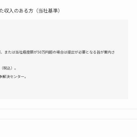
した収入のある方（当社基準）
超、または当社極度額が50万円超の場合は提出が必要となる旨が案内さ
円（税込）。
争解決センター。