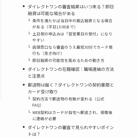
ダイレクトワンの審査結果はいつ来る？即日
融資は可能な場合がある
条件を満たせば当日中の振込融資となる場合
がある（平日13:00まで）
土日祝の申込みは「翌営業日の受付」になり
やすい
店頭窓口なら審査のうえ最短30分でカード発
行も（急ぎ向け）
即日融資の可能性を高めるための動き方
ダイレクトワンの在籍確認：職場連絡の方法
と注意点
郵送物は届く？ダイレクトワンの契約書類と
カード受け取り
契約方法で郵送物の有無が変わる（公式
FAQ）
WEB契約はカードが自宅へ郵送され、受取後
に連絡が必要
ダイレクトワンの審査で見られやすいポイン
トは？