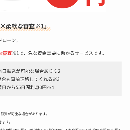
×柔軟な審査
※1」
ドローン。
な審査
※1で、急な資金需要に助かるサービスです。
当日振込が可能な場合あり※2
場合も事前連絡してくれる※3
日から55日間利息0円※4
振込融資が可能な場合があります。
きます。
無利息期間中に返済日が到来した場合はお借入れ金額に応じた約定金額のご返済