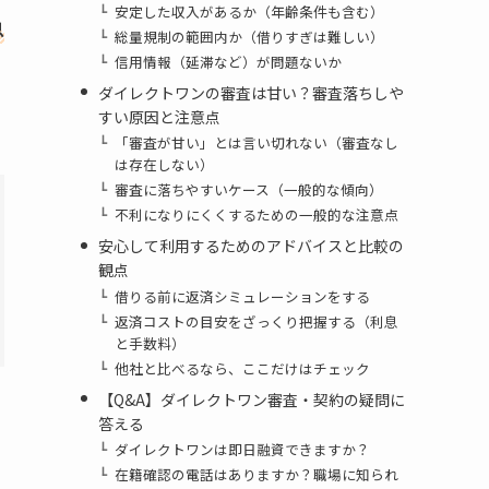
安定した収入があるか（年齢条件も含む）
息
総量規制の範囲内か（借りすぎは難しい）
信用情報（延滞など）が問題ないか
ダイレクトワンの審査は甘い？審査落ちしや
すい原因と注意点
「審査が甘い」とは言い切れない（審査なし
は存在しない）
審査に落ちやすいケース（一般的な傾向）
不利になりにくくするための一般的な注意点
安心して利用するためのアドバイスと比較の
観点
借りる前に返済シミュレーションをする
返済コストの目安をざっくり把握する（利息
と手数料）
他社と比べるなら、ここだけはチェック
【Q&A】ダイレクトワン審査・契約の疑問に
答える
ダイレクトワンは即日融資できますか？
在籍確認の電話はありますか？職場に知られ