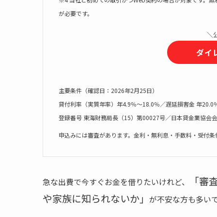
が必要です。
＼
ダイ
主要条件（確認日：2026年2月25日）
貸付利率（実質年率）年4.9％〜18.0％／遅延損害金 年20.
登録番号 東海財務局長（15）第00027号／日本貸金業協会会員
申込みには審査があります。金利・無利息・手数料・受付条
「審
急な出費で今すぐお金を借りたいけれど、
や家族に知られないか」
が不安な方も多い