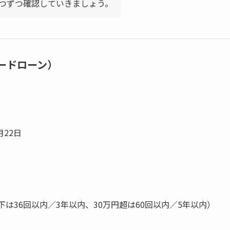
つずつ確認していきましょう。
ードローン）
月22日
は36回以内／3年以内、30万円超は60回以内／5年以内）