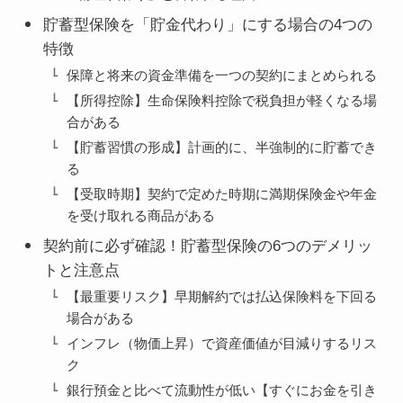
貯蓄型保険を「貯金代わり」にする場合の4つの
特徴
保障と将来の資金準備を一つの契約にまとめられる
【所得控除】生命保険料控除で税負担が軽くなる場
合がある
【貯蓄習慣の形成】計画的に、半強制的に貯蓄でき
る
【受取時期】契約で定めた時期に満期保険金や年金
を受け取れる商品がある
契約前に必ず確認！貯蓄型保険の6つのデメリッ
トと注意点
【最重要リスク】早期解約では払込保険料を下回る
場合がある
インフレ（物価上昇）で資産価値が目減りするリス
ク
銀行預金と比べて流動性が低い【すぐにお金を引き