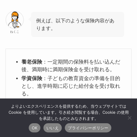
例えば、以下のような保険内容があ
ります。
ねくこ
養老保険
：一定期間の保険料を払い込んだ
後、満期時に満期保険金を受け取れる。
学資保険
：子どもの教育資金の準備を目的
とし、進学時期に応じた給付金を受け取れ
る。
個人年金保険
：老後の生活資金として、契
よりよいエクスペリエンスを提供するため、当ウェブサイトでは
約時に定めた年齢から年金を受け取れる。
Cookie を使用しています。引き続き閲覧する場合、Cookie の使用
を承諾したものとみなされます。
OK
いいえ
プライバシーポリシー