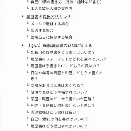
自己PR欄の書き方（特技・趣味など含む）
本人希望記入欄の書き方
履歴書の提出方法とマナー
メールで送付する場合
郵送する場合
面接当日に持参する場合
【Q&A】転職履歴書の疑問に答える
転職用の履歴書をどう書けばいいの？
履歴書のフォーマットはどれを選べばいい？
履歴書は手書きとPC、どちらが良いの？
日付や年号は西暦と和暦、どちらで書くべ
き？
空欄があると印象は悪くなる？
証明写真はどう準備すればいい？
学歴・職歴はどこから書くのが正解？
免許・資格欄に何も書けないときは？
志望動機はどう書けば良い？
自己PR欄には何を書けばいいの？
履歴書はどう提出すればいいの？