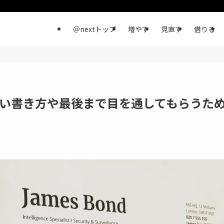
＠nextトップ
増やす
見直す
借りる
い書き方や最後まで目を通してもらうた