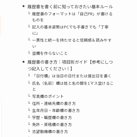
履歴書を書く前に知っておきたい基本ルール
履歴書のフォーマットは「自己PR」が書ける
ものを
記入の基本姿勢はPCでも手書きでも「丁寧
に」
一貫性と統一を持たせると信頼感＆読みやす
い
空欄を作らないこと
履歴書の書き方：項目別ガイド【参考にしつ
つ記入してください！】
「日付欄」は当日の日付または提出日を書く
氏名（名前）欄は姓と名の間を1マス空けるこ
と
写真欄のポイント
住所・連絡先欄の書き方
生年月日・年齢欄の書き方
学歴・職歴欄の書き方
免許・資格欄の書き方
志望動機欄の書き方