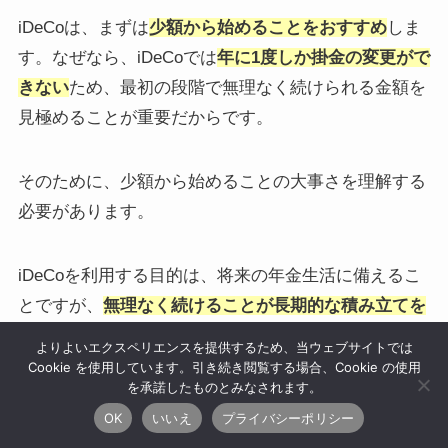
iDeCoは、まずは
少額から始めることをおすすめ
しま
す。なぜなら、iDeCoでは
年に1度しか掛金の変更がで
きない
ため、最初の段階で無理なく続けられる金額を
見極めることが重要だからです。
そのために、少額から始めることの大事さを理解する
必要があります。
iDeCoを利用する目的は、将来の年金生活に備えるこ
とですが、
無理なく続けることが長期的な積み立てを
継続できるポイント
となります。
よりよいエクスペリエンスを提供するため、当ウェブサイトでは
Cookie を使用しています。引き続き閲覧する場合、Cookie の使用
を承諾したものとみなされます。
例えば、毎月の生活費や急な出費などに差支えない範
OK
いいえ
プライバシーポリシー
囲で始め、徐々に増額していくことで、将来的な積立