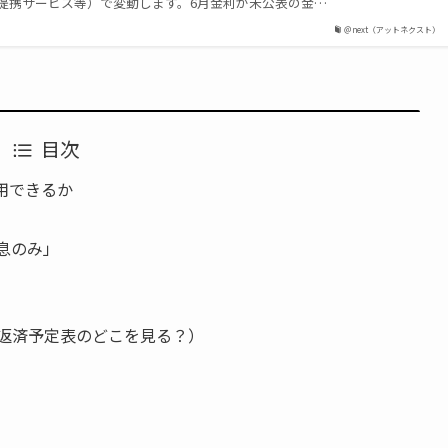
提携サービス等）で変動します。6月金利が未公表の金…
＠next（アットネクスト）
目次
用できるか
息のみ」
返済予定表のどこを見る？）