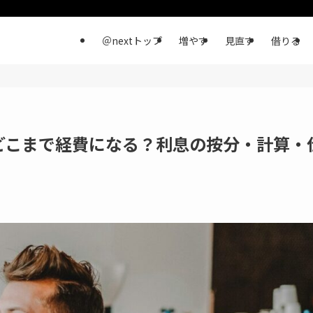
＠nextトップ
増やす
見直す
借りる
どこまで経費になる？利息の按分・計算・