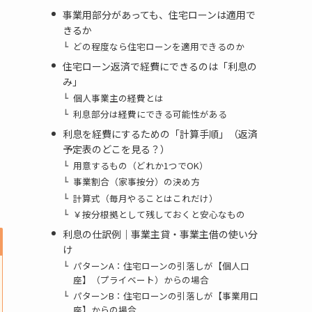
事業用部分があっても、住宅ローンは適用で
きるか
どの程度なら住宅ローンを適用できるのか
住宅ローン返済で経費にできるのは「利息の
み」
個人事業主の経費とは
利息部分は経費にできる可能性がある
利息を経費にするための「計算手順」（返済
予定表のどこを見る？）
用意するもの（どれか1つでOK）
事業割合（家事按分）の決め方
計算式（毎月やることはこれだけ）
￥按分根拠として残しておくと安心なもの
利息の仕訳例｜事業主貸・事業主借の使い分
け
パターンA：住宅ローンの引落しが【個人口
座】（プライベート）からの場合
パターンB：住宅ローンの引落しが【事業用口
座】からの場合