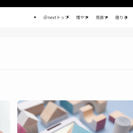
＠nextトップ
増やす
見直す
借りる